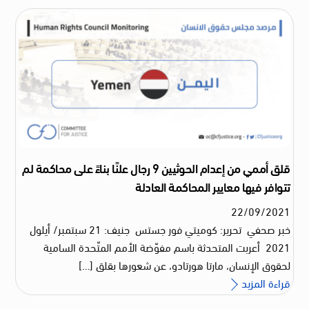
قلق أممي من إعدام الحوثيين 9 رجال علنًا بناءً على محاكمة لم
تتوافر فيها معايير المحاكمة العادلة
22
/
09
/
2021
خبر صحفي تحرير: كوميتي فور جستس جنيف: 21 سبتمبر/ أيلول
2021 أعربت المتحدثة باسم مفوّضة الأمم المتّحدة السامية
لحقوق الإنسان، مارتا هورتادو، عن شعورها بقلق […]
قراءة المزيد