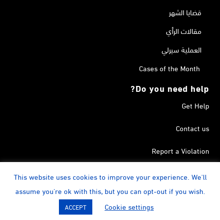
قضايا الشهر
مقالات الرأي
العملية سيرلي
Cases of the Month
Do you need help?
Get Help
Contact us
Report a Violation
Search in the Terrorism List
This website uses cookies to improve your experience. We'll
assume you're ok with this, but you can opt-out if you wish.
instagram
Calendar
YouTube
Linkedin
Facebook
Twitter
Cookie settings
ACCEPT