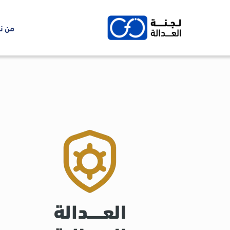
Ski
t
من ن
conten