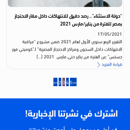
“دولة الاستثناء”.. رصد دقيق للانتهاكات داخل مقار الاحتجاز
بمصر للفترة من يناير/مارس 2021
17
/
05
/
2021
التقرير الربع سنوي الأول لعام 2021 ضمن مشروع “مراقبة
الانتهاكات داخل السجون ومراكز الاحتجاز المصرية” لـ”كوميتي فور
جستس” عن الفترة من يناير حتى مارس 2021 […]
قراءة المزيد
«
‹
2
3
4
5
›
»
اشترك في نشرتنا الإخبارية!
كن أول من يحصل على أحدث منشوراتنا