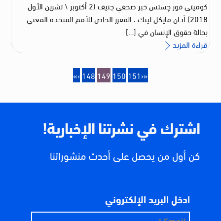
كوميتي فور چستس خبر صحفي جنيف (2 أكتوبر \ تشرين الأول
2018) أدان مايكل لينك ، المقرر الخاص للأمم المتحدة المعني
بحالة حقوق الإنسان في […]
قراءة المزيد
«
‹
148
149
150
151
›
»
اشترك في نشرتنا الإخبارية!
كن أول من يحصل على أحدث منشوراتنا
ادخل البريد الإلكتروني