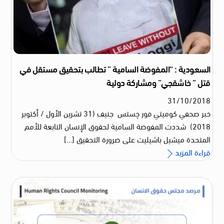
السعودية : “المفوضة السامية ” تطالب بتحقيق مستقل في
قتل ” خاشقجي” ومشاركة دولية
31
/
10
/
2018
خبر صحفي كوميتي فور چستس جنيف (31 تشرين الأول / أكتوبر
2018) شددت المفوضة السامية لحقوق الإنسان التابعة للأمم
المتحدة ميشيل باشيليت على ضرورة التحقيق […]
قراءة المزيد