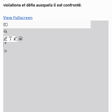
violations et défis auxquels il est confronté.
View Fullscreen
Aller
au
contenu
PDF