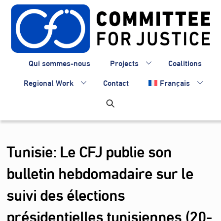
Skip
to
content
Qui sommes-nous
Projects
Coalitions
Regional Work
Contact
Français
Tunisie: Le CFJ publie son
bulletin hebdomadaire sur le
suivi des élections
présidentielles tunisiennes (20-