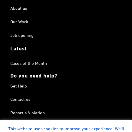
About us
Our Work
Job opening
Latest
Cases of the Month
Do you need help?
Get Help
Contact us
Report a Violation
Search in the Terrorism List
This website uses cookies to improve your experience. We'll