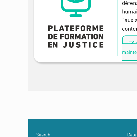
défen
humain
´aux 
conte
D
mainte
Search
Date