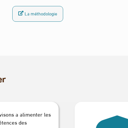
La méthodologie
er
visons a alimenter les
tences des