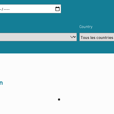
Country
n