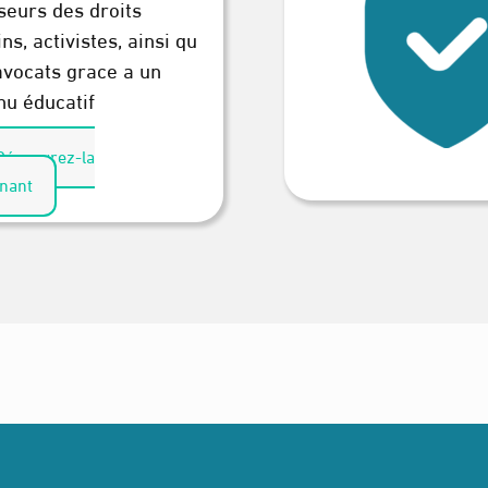
seurs des droits
s, activistes, ainsi qu
avocats grace a un
nu éducatif
écouvrez-la
nant