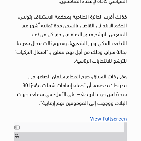
السياسي كأداة لإقصاء المنافسين.
كذلك أقرت الدائرة الجناحية بمحكمة الاستئناف بتونس،
الحكم الابتدائي القاضي بالسجن مدة ثمانية أشهر مع
المنع من الترشح مدى الحياة في حق كل من (عبد
اللطيف المكي ونزار الشعري)، ومتهم ثالث محال معهما
بحالة سراح، وذلك من أجل تهم تتعلق بـ “افتعال التزكيات”
للترشح للانتخابات الرئاسية.
وفي ذات السياق، صرح المحام سلمان الصغير، في
تصريحات صحفية، أن “حملة إيقافات شملت مؤخرًا 80
شخصًا من حزب النهضة – على الأقل- في مختلف جهات
البلاد، ووجهت إلى الموقوفين تهم إرهابية”.
View Fullscreen
Skip
to