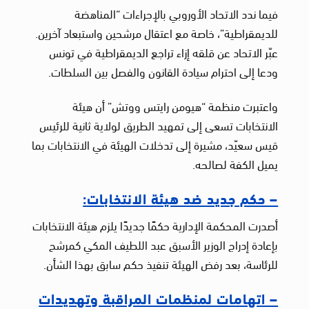
فيما ندد الاتحاد الأوروبي بالإجراءات “المناهضة
للديمقراطية”، خاصة مع اعتقال مرشحين واستبعاد آخرين.
عبّر الاتحاد عن قلقه إزاء تراجع الديمقراطية في تونس
ودعا إلى احترام سيادة القانون والفصل بين السلطات.
واعتبرت منظمة “هيومن رايتس ووتش” أن هيئة
الانتخابات تسعى إلى تمهيد الطريق لولاية ثانية للرئيس
قيس سعيّد، مشيرة إلى تدخلات الهيئة في الانتخابات بما
يميل الكفة لصالحه.
– حكم جديد ضد هيئة الانتخابات:
أصدرت المحكمة الإدارية حكمًا جديدًا يلزم هيئة الانتخابات
بإعادة إدراج الوزير الأسبق عبد اللطيف المكي كمرشح
للرئاسة، بعد رفض الهيئة تنفيذ حكم سابق بهذا الشأن.
– اتهامات لمنظمات المراقبة وتهديدات