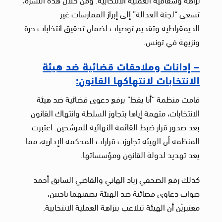
تسعى “لجنة العدالة” إلى إبراز الممارسات غير
الديمقراطية وتقديم توصيات لضمان تحقيق انتخابات حرة
ونزيهة في تونس.
– إدانات وملاحقات قضائية ضد هيئة
الانتخابات لانتهاكها القانون:
قامت منظمة “أنا يقظ” برفع دعوى قضائية ضد هيئة
الانتخابات، متهمة إياها بتجاوز السلطة وانتهاك القانون
بعد صدور قرار ضبط القائمة النهائية للمرشحين. اعتبرت
المنظمة أن الهيئة تجاوزت قرارات المحكمة الإدارية، مما
يعد تهديد لدولة القانون ومؤسساتها.
كذلك رفع الصحفي زياد الهاني والقاضي السابق أحمد
صواب دعاوى قضائية ضد الهيئة بصفتهما ناخبين،
معتبريْن أن الهيئة تتلاعب بنزاهة العملية الانتخابية.