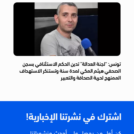
تونس: “لجنة العدالة” تدين الحكم الاستئنافي بسجن
الصحفي هيثم المكي لمدة سنة وتستنكر الاستهداف
الممنهج لحرية الصحافة والتعبير
اشترك في نشرتنا الإخبارية!
كن أول من يحصل على أحدث منشوراتنا