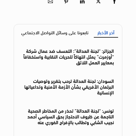
آخر الأخبار
تابعونا على وسائل التواصل الاجتماعي
الجزائر: “لجنة العدالة”: التعسف ضد عمال شركة
“أوزمرت” يمثل انتهاكاً للحريات النقابية واستخفافاً
بمعايير العمل اللائق
السودان: لجنة العدالة ترحب بتقرير وتوصيات
البرلمان الأفريقي بشأن الأزمة الأمنية وتداعياتها
الإنسانية
تونس: “لجنة العدالة” تحذر من المخاطر الصحية
الناجمة عن ظروف الاحتجاز بحق السياسي أحمد
نجيب الشابي وتطالب بالإفراج الفوري عنه