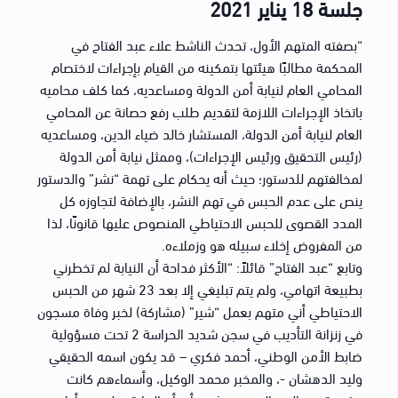
جلسة 18 يناير 2021
“بصفته المتهم الأول، تحدث الناشط علاء عبد الفتاح في
المحكمة مطالبًا هيئتها بتمكينه من القيام بإجراءات لاختصام
المحامي العام لنيابة أمن الدولة ومساعديه، كما كلف محاميه
باتخاذ الإجراءات اللازمة لتقديم طلب رفع حصانة عن المحامي
العام لنيابة أمن الدولة، المستشار خالد ضياء الدين، ومساعديه
(رئيس التحقيق ورئيس الإجراءات)، وممثل نيابة أمن الدولة
لمخالفتهم للدستور؛ حيث أنه يحكام على تهمة “نشر” والدستور
ينص على عدم الحبس في تهم النشر، بالإضافة لتجاوزه كل
المدد القصوى للحبس الاحتياطي المنصوص عليها قانونًا، لذا
من المفروض إخلاء سبيله هو وزملاءه.
وتابع “عبد الفتاح” قائلاً: “الأكثر فداحة أن النيابة لم تخطرني
بطبيعة اتهامي، ولم يتم تبليغي إلا بعد 23 شهر من الحبس
الاحتياطي أني متهم بعمل “شير” (مشاركة) لخبر وفاة مسجون
في زنزانة التأديب في سجن شديد الحراسة 2 تحت مسؤولية
ضابط الأمن الوطني، أحمد فكري – قد يكون اسمه الحقيقي
وليد الدهشان -، والمخبر محمد الوكيل، وأسماءهم كانت