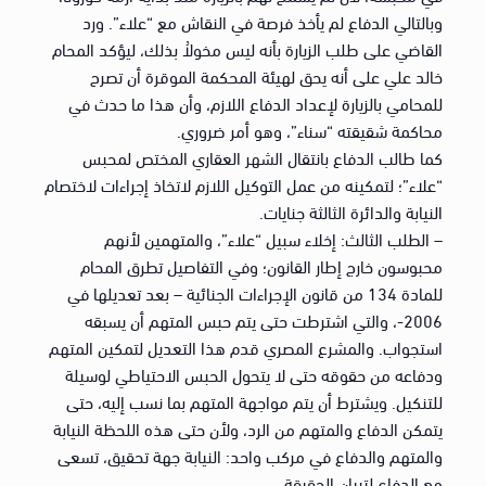
وبالتالي الدفاع لم يأخذ فرصة في النقاش مع “علاء”. ورد
القاضي على طلب الزيارة بأنه ليس مخولاُ بذلك، ليؤكد المحام
خالد علي على أنه يحق لهيئة المحكمة الموقرة أن تصرح
للمحامي بالزيارة لإعداد الدفاع اللازم، وأن هذا ما حدث في
محاكمة شقيقته “سناء”، وهو أمر ضروري.
كما طالب الدفاع بانتقال الشهر العقاري المختص لمحبس
“علاء”؛ لتمكينه من عمل التوكيل اللازم لاتخاذ إجراءات لاختصام
النيابة والدائرة الثالثة جنايات.
– الطلب الثالث: إخلاء سبيل “علاء”، والمتهمين لأنهم
محبوسون خارج إطار القانون؛ وفي التفاصيل تطرق المحام
للمادة 134 من قانون الإجراءات الجنائية – بعد تعديلها في
2006-، والتي اشترطت حتى يتم حبس المتهم أن يسبقه
استجواب. والمشرع المصري قدم هذا التعديل لتمكين المتهم
ودفاعه من حقوقه حتى لا يتحول الحبس الاحتياطي لوسيلة
للتنكيل. ويشترط أن يتم مواجهة المتهم بما نسب إليه، حتى
يتمكن الدفاع والمتهم من الرد، ولأن حتى هذه اللحظة النيابة
والمتهم والدفاع في مركب واحد: النيابة جهة تحقيق، تسعى
مع الدفاع لتبيان الحقيقة.