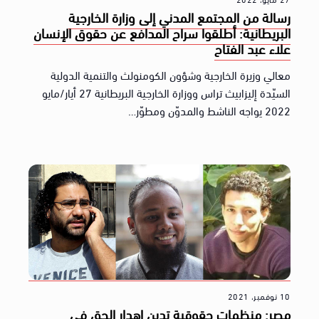
رسالة من المجتمع المدني إلى وزارة الخارجية
البريطانية: أطلقوا سراح المدافع عن حقوق الإنسان
علاء عبد الفتاح
معالي وزيرة الخارجية وشؤون الكومنولث والتنمية الدولية
السيّدة إليزابيث تراس ووزارة الخارجية البريطانية 27 أيار/مايو
2022 يواجه الناشط والمدوّن ومطوّر…
10 نوفمبر، 2021
مصر: منظمات حقوقية تدين إهدار الحق في