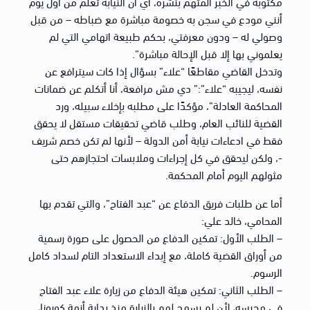
مكتوبة في الخبر المتهم بنشره، أي أن النيابة تعلم من أول يوم
أنني مودع في سجن به خصومة مباشرة مع ضباطه – من قبل
وصولي له – ودون معرفتي، بحكم طبيعة اتهامي التي لم
يعلموني بها إلا قبل الإحالة مباشرة”.
وتدخل القاضي مقاطعًا “علاء” بسؤال إذا كات سيترافع عن
نفسه، ليجيبه “علاء”:” دي مش مرافعة، أنا أتكلم عن ضمانات
المحاكمة العادلة”، مؤكدًا على مطلبه بإخلاء سبيله، ورد
القضية للنائب العام، وطلب قاضي تحقيقات مستقل لا يحقق
فقط في ادعاءات نيابة أمن الدولة – لأنها لم تكن خصم شريف
-، ولكن ليحقق في كل إجراءات وملابسات احتجازهم حتى
مثولهم اليوم أمام المحكمة.
أما عن طلبات فريق الدفاع عن “عبد الفتاح”، والتي تقدم بها
المحامي، خالد علي:
– الطلب الأول: تمكين الدفاع من الحصول على صورة رسمية
من أوراق القضية كاملة، مع إبداء الاستعداد التام لسداد كامل
الرسوم.
– الطلب الثاني: تمكين هيئة الدفاع من زيارة علاء عبد الفتاح
في محبسه، لأن لم يسمح لهم بالزيارة منذ بداية أزمة كورونا،