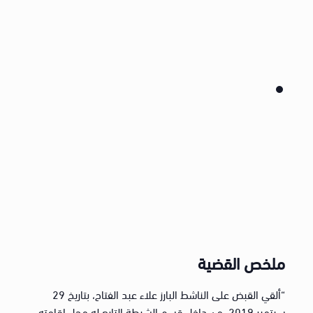
ملخص القضية
“ألقي القبض على الناشط البارز علاء عبد الفتاح، بتاريخ 29
سبتمبر 2019، من داخل قسم الشرطة التابع له محل إقامته