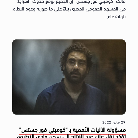
قالت “كوميتي فور جستس” إن الجميع توقع حدوث “انفراجه”
في المشهد الحقوقي المصري بناءً على ما صورته وعود النظام
بنهاية عام…
29 مايو، 2022
مسؤولة الآليات الأممية بـ “كوميتي فور جستس”
تؤكد نقل علاء عبد الفتاح إلى سجن وادي النطرون