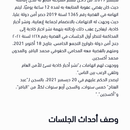
حيث كان يقضي عقوبة المتابعة به لمدة 12 ساعة يوميًا، ليتم
اتهامه في القضية رقم 1365 لسنة 2019 حصر أمن دولة عليا،
حيث وجهت له الاتهامات بالانضمام لجماعة إرهابية، ونشر أخبار
كاذبة، ليفاجئ عقب ذلك بإحالته بتهمة نشر اخبار كاذبة إلى
المحاكمة لتنظر أول الجلسات في القضية رقم ١٢٢٨ لسنة ٢٠٢١
جنح أمن دولة طوارئ التجمع الخامس، بتاريخ 18 أكتوبر 2021،
ومتهم بالقضية معه المحامي الحقوقي محمد الباقر، والمدون
محمد أكسجين.
ووجهت لهم اتهامات بـ”نشر أخبار كاذبة تسئ للأمن العام
وتلقي الرعب بين الناس”.
ليصدر الحكم عليهم في 20 ديسمبر 2021، بالسجن لـ”عبد
الفتاح” خمس سنوات، والسجن أربع سنوات لكلاً من “الباقر”،
و”أكسجين”.”
وصف أحداث الجلسات