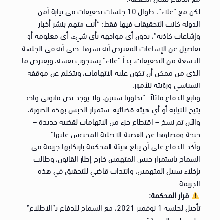
لكن مع “علاء”، طوال 10 جلسات تحقيقات في نيابة أمن
الدولة كانت التحقيقات فيها فقط: “أنت متهم بنشر أخبار
وإشاعات كاذبة”، بدون أي مواجهة بأي شيء، أي معلومة أو
تفاصيل عن الإشاعات المفترض أنه نشرها. حتى أنه في الجلسة
التاسعة من التحقيقات، بدأ “علاء” يستجوب نفسه، ويفترض ما
الذي من ممكن أن تكون عليه الاتهامات، ويتكلم عن موقفه
السياسي ورؤيته للأمور.
وتابع الدفاع قائلاً: “تجاوزنا سنتين، ولا يوجد نص قانوني واحد
يتيح للنيابة أو أي هيئة قضائية استمرار الحبس بهذه الصورة،
والآن تم نسخ – اقتطاع جزء من الاتهامات لقضية جديدة –
جنحة وفصلوها عن القضية الاصلية المحبوس عليها”.
وأكد الدفاع على أن يبلغ هيئة المحكمة بارتكابها جريمة في
السماح باستمرار حبس المتهمين خارج إطار القانون، وطالب
بإخلاء سبيل المتهمين، وانتداب قاضي للتحقيق في هذه
الجريمة.
قرار المحكمة:
تأجيل لجلسة 1 نوفمبر 2021، مع السماح للدفاع بـ”الاطلاع”
على ملف القضية”