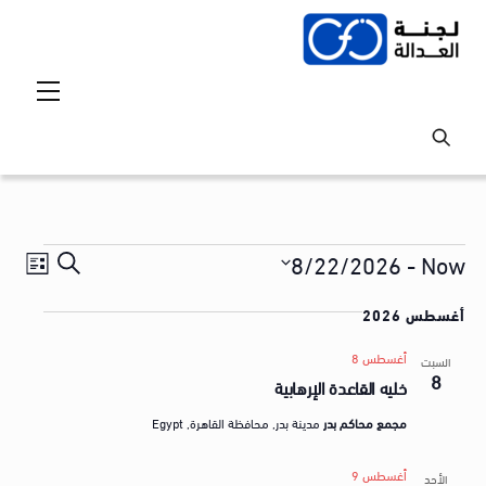
Ski
t
conten
Menu
Events
Events
vent
8/22/2026
 - 
Now
S
ق
iews
Search
S
e
ا
tion
أغسطس 2026
and
e
a
ئ
l
Views
أغسطس 8
r
السبت
م
8
e
خليه القاعدة الإرهابية
avigation
c
ة
c
h
مجمع محاكم بدر
مدينة بدر, محافظة القاهرة, Egypt
t
ا
d
ل
أغسطس 9
الأحد