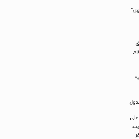
اوي”
ق
زم
،
دول.
 على
مناهضة التعذيب،
ر