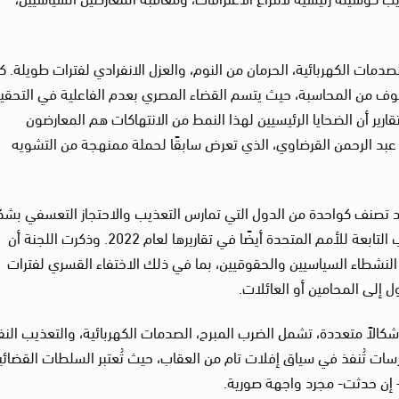
ات الكهربائية، الحرمان من النوم، والعزل الانفرادي لفترات طويلة. ك
وف من المحاسبة، حيث يتسم القضاء المصري بعدم الفاعلية في التحقي
رير أن الضحايا الرئيسيين لهذا النمط من الانتهاكات هم المعارضون
عبد الرحمن القرضاوي، الذي تعرض سابقًا لحملة ممنهجة من التشويه
لاد تصنف كواحدة من الدول التي تمارس التعذيب والاحتجاز التعسفي بش
منهجي، وفقًا لما أشارت إليه لجنة مناهضة التعذيب التابعة للأمم المتحدة أيضًا في تقاريرها لعام 2022. وذكرت اللجنة أن
النشطاء السياسيين والحقوقيين، بما في ذلك الاختفاء القسري لفترات
ل إلى المحامين أو العائلات.
 أشكالاً متعددة، تشمل الضرب المبرح، الصدمات الكهربائية، والتعذيب ال
رسات تُنفذ في سياق إفلات تام من العقاب، حيث تُعتبر السلطات القضائي
– إن حدثت- مجرد واجهة صورية.