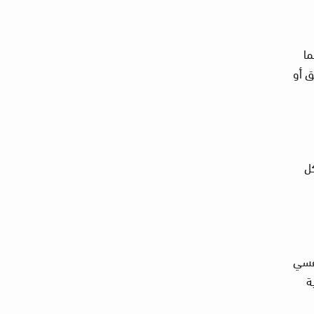
ما
ق أو
كل
نفسي
ة