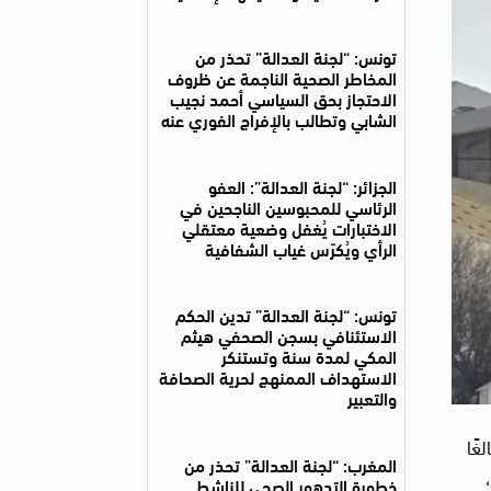
تونس: “لجنة العدالة” تحذر من
المخاطر الصحية الناجمة عن ظروف
الاحتجاز بحق السياسي أحمد نجيب
الشابي وتطالب بالإفراج الفوري عنه
الجزائر: “لجنة العدالة”: العفو
الرئاسي للمحبوسين الناجحين في
الاختبارات يُغفل وضعية معتقلي
الرأي ويُكرّس غياب الشفافية
تونس: “لجنة العدالة” تدين الحكم
الاستئنافي بسجن الصحفي هيثم
المكي لمدة سنة وتستنكر
الاستهداف الممنهج لحرية الصحافة
والتعبير
غًا
المغرب: “لجنة العدالة” تحذر من
خطورة التدهور الصحي للناشط