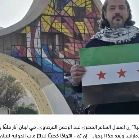
ة” إن اعتقال الشاعر المصري عبد الرحمن القرضاوي، في لبنان أثار قلقًا بال
ت. ويُعد هذا الإجراء – إن تم-، انتهاكًا خطيرًا للالتزامات الدولية للبنان،