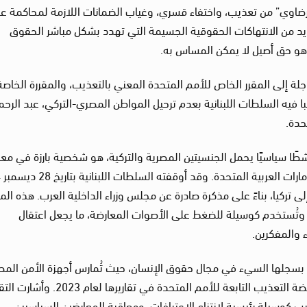
رضاوي” من تعذيب، واختفاء قسري، وغياب الضمانات اللازمة لمحاكمة عا
عديد من الانتهاكات الحقوقية الجسيمة التي تهدد بشكل مباشر الحقوق
وهو حق أصيل لا يمكن المساس به.
لة إلى المقرر الخاص للأمم المتحدة المعني بالتعذيب، والمقررة الخاصة
لبا فيه السلطات اللبنانية بعدم ترحيل المواطن المصري-التركي، عبد الرح
حدة.
طًا سياسيًا يحمل الجنسيتين المصرية والتركية، هو شخصية بارزة في مع
ال
 تركيا، بناءً على مذكرة صادرة عن مجلس وزراء الداخلية العرب. هذه الم
تُستخدم كوسيلة للضغط على الأصوات المعارضة، ما يجعل اعتقال
 والمفكرين.
سجلها السيء في مجال حقوق الإنسان، حيث تُمارس أجهزة الأمن المص
التعذيب بشكل منهجي، كما وثقت ذلك لجنة مناهضة التعذيب التابعة للأمم المتحدة في تقاريرها لعام
ب كوسيلة رئيسية لانتزاع الاعترافات، ومعاقبة المعارضين السياسيين،