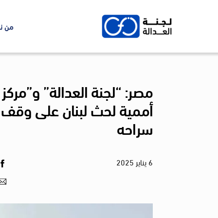
Ski
t
من ن
conten
مصر: “لجنة العدالة” و”مركز
أممية لحث لبنان على وقف ت
سراحه
6
يناير
2025