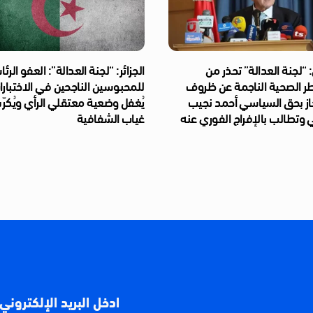
“لجنة العدالة” تحذر من
الجزائر: “لجنة العدالة”: العفو الر
طر الصحية الناجمة عن ظروف
للمحبوسين الناجحين في الاختبار
از بحق السياسي أحمد نجيب
يُغفل وضعية معتقلي الرأي ويُكر
 وتطالب بالإفراج الفوري عنه
غياب الشفافية
ادخل البريد الإلكتروني