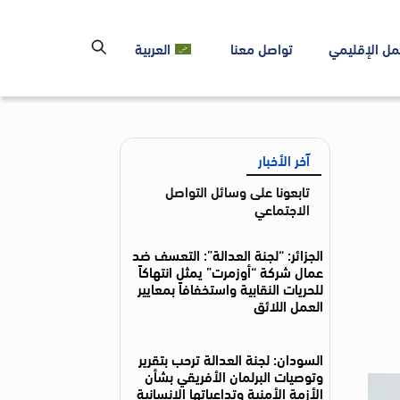
مل الإقليمي
تواصل معنا
العربية
آخر الأخبار
تابعونا على وسائل التواصل
الاجتماعي
الجزائر: “لجنة العدالة”: التعسف ضد
عمال شركة “أوزمرت” يمثل انتهاكاً
للحريات النقابية واستخفافاً بمعايير
العمل اللائق
السودان: لجنة العدالة ترحب بتقرير
وتوصيات البرلمان الأفريقي بشأن
الأزمة الأمنية وتداعياتها الإنسانية