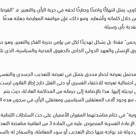
 يمثل انتهاكًا واضحًا وصارخًا لحقه في حرية الرأي والتعبير. فـ “القرض
من خلال كلماته وأشعاره. ومع ذلك، فإن مواقفه المعارضة جعلته هدفًا
قدية بأي وسيلة.
رحمن” فقط؛ بل يشكل تهديدًا لكل من يؤمن بحرية الفكر والتعبير، وهو ح
وق الإنسان والعهد الدولي الخاص بالحقوق المدنية والسياسية، الذي تلت
 المحتمل يعرضه لخطر محدق يتمثل في تعرضه للتعذيب الجسدي والنفسي
أن احتمالية تعرضه للاختفاء القسري أو حتى القتل خارج إطار القانون ليست
حيله إليها. هذا بالإضافة إلى حرمانه من المحاكمة العادلة، حيث يتم
، مع وجود آلاف المعتقلين السياسيين ومعتقلي الرأي في سجون هذه ال
ونية” في ختام مناشدتهما المقرران الأمميان على حث السلطات اللبنانية
احترام التزاماتها الدولية، خاصة ما يتعلق بمبدأ عدم الإعادة القسرية المنصوص عليه في المادة 3 من اتفاقية 
ي دولة قد يواجه فيها خطر التعذيب أو سوء المعاملة، والسماح له بالسف