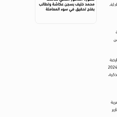
محمد خليف بسجن عكاشة وتطالب
دلة،
بفتح تحقيق في سوء المعاملة
من
ارضة
أنظمة القمعية، سواء في مصر أو دول أخرى كالإمارات العربية المتحدة. وقد أوقفته السلطات اللبنانية بتاريخ 28 ديسمبر 2024
ذكرة،
رية
 2023. وأشارت التقارير