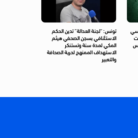
ئاسي
تونس: “لجنة العدالة” تدين الحكم
ات
الاستئنافي بسجن الصحفي هيثم
ّس
المكي لمدة سنة وتستنكر
الاستهداف الممنهج لحرية الصحافة
والتعبير