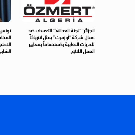
الجزائر: “لجنة العدالة”: التعسف ضد
تونس: 
عمال شركة “أوزمرت” يمثل انتهاكاً
المخا
للحريات النقابية واستخفافاً بمعايير
الاحتج
العمل اللائق
الشابي