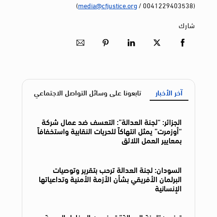
)
media@cfjustice.org
(0041229403538 /
شارك
آخر الأخبار
تابعونا على وسائل التواصل الاجتماعي
الجزائر: “لجنة العدالة”: التعسف ضد عمال شركة
“أوزمرت” يمثل انتهاكاً للحريات النقابية واستخفافاً
بمعايير العمل اللائق
السودان: لجنة العدالة ترحب بتقرير وتوصيات
البرلمان الأفريقي بشأن الأزمة الأمنية وتداعياتها
الإنسانية
تونس: “لجنة العدالة” تحذر من المخاطر الصحية