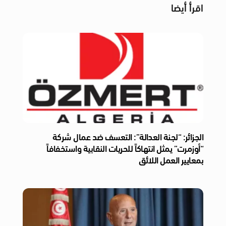
اقرأ أيضا
الجزائر: “لجنة العدالة”: التعسف ضد عمال شركة
“أوزمرت” يمثل انتهاكاً للحريات النقابية واستخفافاً
بمعايير العمل اللائق