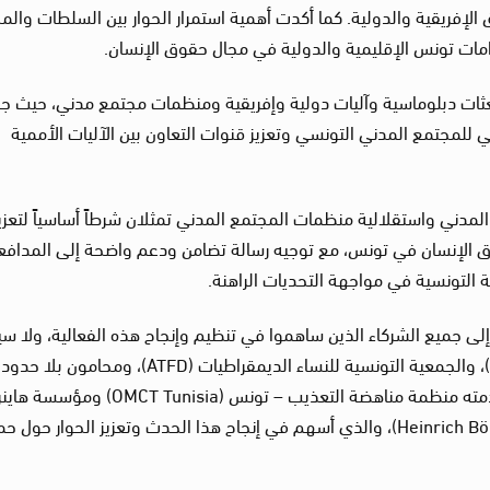
ق الإفريقية والدولية. كما أكدت أهمية استمرار الحوار بين السلطات والم
امات تونس الإقليمية والدولية في مجال حقوق الإنسان.
 بعثات دبلوماسية وآليات دولية وإفريقية ومنظمات مجتمع مدني، حيث ج
 للمجتمع المدني التونسي وتعزيز قنوات التعاون بين الآليات الأممية
المدني واستقلالية منظمات المجتمع المدني تمثلان شرطاً أساسياً لتعزي
وق الإنسان في تونس، مع توجيه رسالة تضامن ودعم واضحة إلى المدافع
التونسية في مواجهة التحديات الراهنة.
لص الشكر والتقدير إلى جميع الشركاء الذين ساهموا في تنظيم وإنجاح هذه الفعالية، ولا س
الرابطة التونسية للدفاع عن حقوق الإنسان (LTDH)، والجمعية التونسية للنساء الديمقراطيات (ATFD)، ومحامون بلا حدود
(ASF)، كما تعرب عن امتنانها للدعم القيّم الذي قدمته منظمة مناهضة التعذيب – تونس (nisia
بول – تونس (Heinrich Böll Stiftung Tunisia – HBS Tunisia)، والذي أسهم في إنجاح هذا الحدث وتعزيز الحوار حول