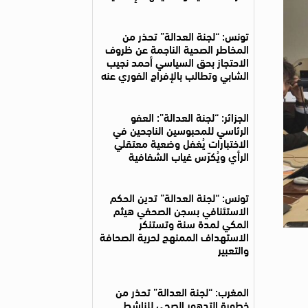
تونس: “لجنة العدالة” تحذر من
المخاطر الصحية الناجمة عن ظروف
الاحتجاز بحق السياسي أحمد نجيب
الشابي وتطالب بالإفراج الفوري عنه
الجزائر: “لجنة العدالة”: العفو
الرئاسي للمحبوسين الناجحين في
الاختبارات يُغفل وضعية معتقلي
الرأي ويُكرّس غياب الشفافية
تونس: “لجنة العدالة” تدين الحكم
الاستئنافي بسجن الصحفي هيثم
المكي لمدة سنة وتستنكر
الاستهداف الممنهج لحرية الصحافة
والتعبير
المغرب: “لجنة العدالة” تحذر من
خطورة التدهور الصحي للناشط