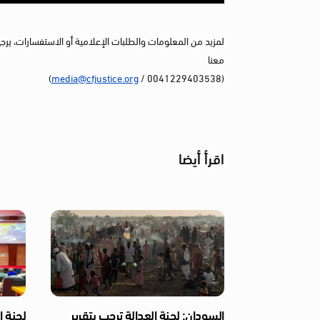
لمزيد من المعلومات والطلبات الإعلامية أو الاستفسارات، يرج
معنا
)
media@cfjustice.org
(0041229403538 /
اقرأ أيضا
السودان: لجنة العدالة ترحب بتقرير
لجنة ا