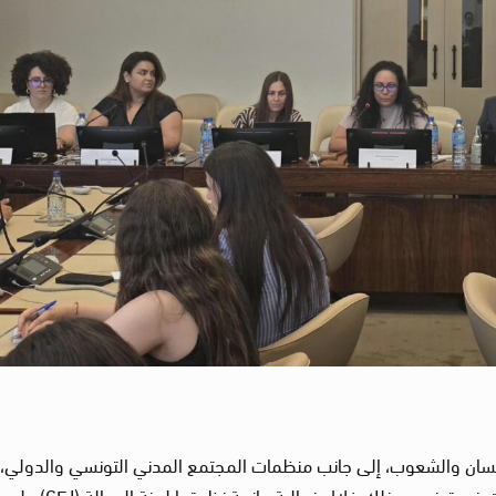
إنسان والشعوب، إلى جانب منظمات المجتمع المدني التونسي والدولي،
أهمية حماية الفضاء المدني وحرية تكوين الجمعيات في تونس، وذلك خلال فعالية جانبية نظمتها لجنة العدالة (CFJ) على