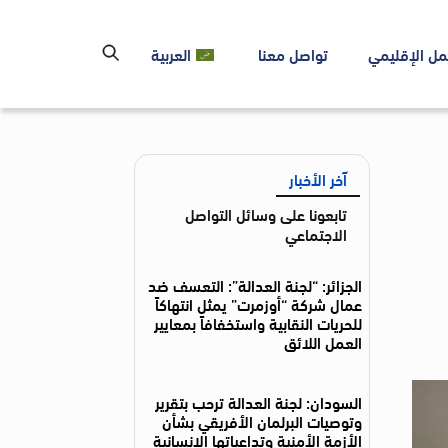
مل الإقليمي
تواصل معنا
العربية
آخر الأخبار
تابعونا على وسائل التواصل
الاجتماعي
الجزائر: “لجنة العدالة”: التعسف ضد
عمال شركة “أوزمرت” يمثل انتهاكاً
للحريات النقابية واستخفافاً بمعايير
العمل اللائق
السودان: لجنة العدالة ترحب بتقرير
وتوصيات البرلمان الأفريقي بشأن
الأزمة الأمنية وتداعياتها الإنسانية