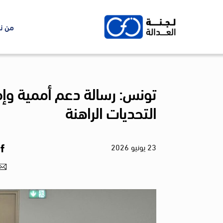
Ski
t
من ن
conten
تونس: رسالة دعم أممية وإ
التحديات الراهنة
23
يونيو
2026