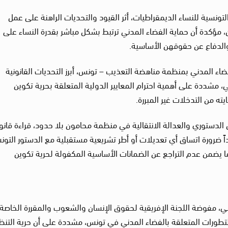
تونسية للنساء الديمقراطيات، أثر القيود والتحديات الراهنة على عمل
مؤكدة أن حماية الفضاء المدني ترتبط بشكل مباشر بقدرة النساء على
والدفاع عن حقوقهن الأساسية.
فضاء المدني بمنظمة مناهضة التعذيب – تونس، أبرز التحديات القانونية
مشددة على أهمية احترام المعايير الدولية المتعلقة بحرية تكوين
ه من التدخلات غير المبررة.
الدستوري والعدالة الانتقالية في منظمة محامون بلا حدود، قراءة قانون
ً ضرورة اتساق أي تعديلات أو أطر تشريعية مستقبلية مع الدستور التو
 بما يضمن عدم التراجع عن الضمانات الأساسية المكفولة لحرية تكوين
، مفوضة اللجنة الإفريقية لحقوق الإنسان والشعوب والمقررة الخاصة
م التطورات المتعلقة بالفضاء المدني في تونس، مشددة على أن حرية التنظ