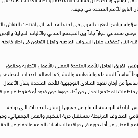
ن التابع للأمم المتحدة في جنيف.
ولة برنامج المغرب العربي في لجنة العدالة، التي افتتحت النقاش بالت
نس تستدعي حواراً جاداً بين المجتمع المدني والآليات الدولية والإفري
ة التي تحققت خلال السنوات الماضية وتعزيز التعاون في إطار خارطة 
 رئيس الفريق العامل للأمم المتحدة المعني بالأعمال التجارية وحقوق
ً أساسياً للمساءلة والشفافية والمشاركة الفعالة لأصحاب المصلحة. و
ساسياً من أركان تنفيذ المبادئ التوجيهية للأمم المتحدة بشأن الأعمال
كّن منظمات المجتمع المدني من أداء دورها دون قيود أو ضغوط غير مبررة.
يس الرابطة التونسية للدفاع عن حقوق الإنسان، التحديات التي تواجه
مي المخاوف المرتبطة بمستقبل حرية التنظيم والعمل الجمعياتي، وم
جتمع المدني من أداء دوره في مراقبة السياسات العامة والدفاع عن الحق