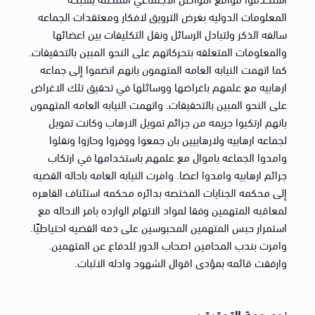
المعلومات الدوليه بغرض الترويق لافكار ومعتقدات الجماعه
سالفه الذكر ولتبادل الرسائل ونقل التكليفات بين اعضائها
والمعلومات المتعلقه بتحركاتهم على النحو المبين بالتحقيقات.
كما اتهمت النيابه العامه المتهمون بانهم انضموا إلى جماعه
ارهابيه مع علمهم باغراضها ووسائلها في تحقيق تلك الاغراض
على النحو المبين بالتحقيقات. واتهمت النيابه العامه المتهمون
بانهم ارتكبوا جريمه من جرائم تمويل الارهاب وكانت تمويل
لجماعه ارهابيه ولارهابيين بان جمعوا ووفروا وحازوا ونقلوا
وامدوا الجماعه باموال مع علمهم باستخدامها في ارتكاب
جرائم ارهابيه وامدوا اعضا. وامرت النيابه العامه باحاله القضيه
إلى محكمه الجنايات المختصه بدائره محكمه استئناف القاهره
لمعاقبه المتهمين وفقا لمواد الاتهام الوارده بامر الاحاله مع
استمرار حبس المتهمين المحبوسين على ذمه القضيه احتياطيًا.
وامرت بندب المحامين اصحاب الدور للدفاع عن المتهمين.
وارفقت قائمه بمؤدى اقوال الشهود وادله الاثبات.
نوع جهة التحقيق: