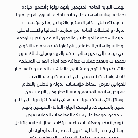
اتهمت النيابه العامه المتهمين بأنهم تولوا وأنضموا قياده
بجماعه ارهابيه اسست على خلاف احكام القانون الغرض منها
الدعوه لتعطيل احكام الدستور والقوانين ومنع مؤسسات
الدوله والسلطات العامه من ممارسه اعمالها والاعتداء على
الحريه الشخصيه للمواطنين والحقوق العامه والادرار بالوحده
الوطنيه والسلام الاجتماعي بان تولوا قياده بجماعه الاخوان
التي تهدف إلى تغيير نظام الحكم بالقوه وتتولى لذلك تدبير
تجمهرات وتنفيذ عمليات عدائيه ضد افراد القوات المسلحه
والشرطه وقيادتهم ومنشاتهم والمنشات العامه واذاعه اخبار
كاذبه واشاعات للتحريض على التجمعات وعدم الانقياد
للقوانين بغرض اسقاط مؤسسات الدوله والاخلال بالنظام
وتعريض سلامه المجتمع وامنه للخطر وكان الارهاب من
الوسائل التي تستخدمها الجماعه في تنفيذ اغراضها على النحو
المبين بالتحقيقات. واتهمت النيابة العامة المتهمين بأنهم
استخدموا موقعا على شبكه المعلومات الدوليه بغرض
الترويج لافكار ومعتقدات داعيه لارتكاب اعمال ارهابيه ولتبادل
الرسائل واصدار التكليفات بين اعضاء جماعه ارهابيه بان
استخدموا مواقع التواصل الاجتماعي المتصله بشبكه