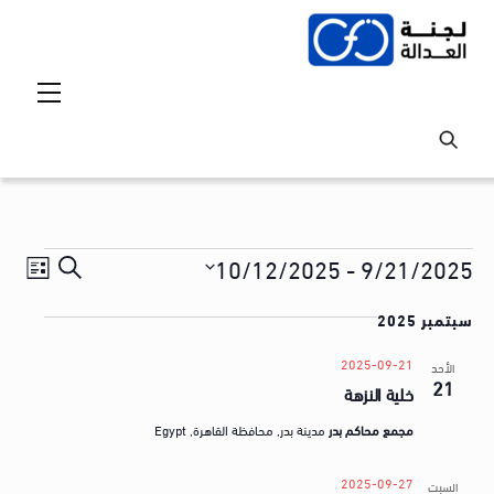
Ski
t
conten
Menu
Events
Events
vent
10/12/2025
 - 
9/21/2025
S
ق
iews
Search
S
e
ا
tion
سبتمبر 2025
and
e
a
ئ
l
Views
r
2025-09-21
الأحد
م
21
e
خلية النزهة
avigation
c
ة
c
h
مجمع محاكم بدر
مدينة بدر, محافظة القاهرة, Egypt
t
ا
d
ل
2025-09-27
السبت