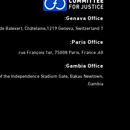
t
s
Genava Office:
b
y
7 chemin de Balexert, Châtelaine,1219 Geneva, Switzerland.
K
e
Paris Office:
y
60, rue François 1er, 75008 Paris, France.
w
o
Gambia
Office:
r
 of the Independence Stadium Gate, Bakau Newtown,
d
Gambia.
.