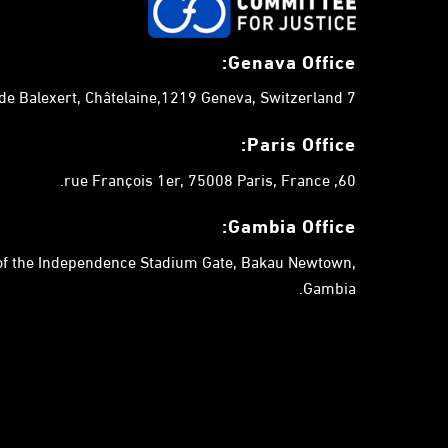
t
s
Genava Office:
b
y
7 chemin de Balexert, Châtelaine,1219 Geneva, Switzerland.
K
e
Paris Office:
y
60, rue François 1er, 75008 Paris, France.
w
o
Gambia
Office:
r
 of the Independence Stadium Gate, Bakau Newtown,
d
Gambia.
.