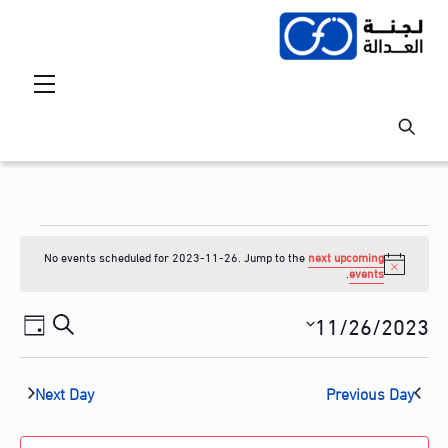
Ski
t
conten
Menu
Events
No events scheduled for 2023-11-26. Jump to the
next upcoming
for
N
.
events
o
2023-
t
Events
vent
11/26/2023
i
S
ع
c
11-
iews
Search
S
e
e
ر
tion
and
e
26
a
Next Day
Previous Day
ض
l
Views
r
ا
e
avigation
c