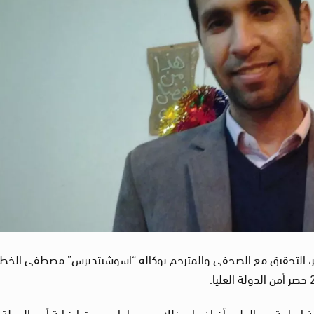
مصر، التحقيق مع الصحفي والمترجم بوكالة “اسوشيتدبرس” مصطفى الخط
 إرهابية مع العلم بأغراضها، وذلك بعد ساعات من قرار نيابة أمن الدولة 