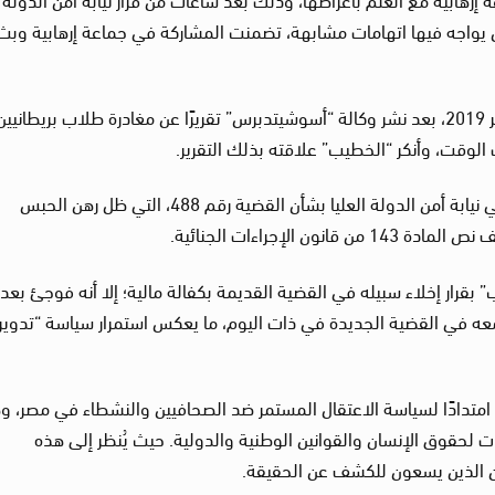
ة رقم 488 لسنة 2019، والتي كان يواجه فيها اتهامات مشابهة، تضمنت المشاركة في جماعة إرهابية وب
يُذكر أن مصطفى الخطيب تم اعتقاله في 12 أكتوبر 2019، بعد نشر وكالة “أسوشيتدبرس” تقريرًا عن مغادرة طلاب بريطا
لوقت، وأنكر “الخطيب” علاقته بذلك التقرير.
وفي 14 أكتوبر من نفس العام، تم التحقيق معه في نيابة أمن الدولة العليا بشأن القضية رقم 488، التي ظل رهن الحبس
الإجراءات الجنائية.
 بقرار إخلاء سبيله في القضية القديمة بكفالة مالية؛ إلا أنه فوجئ بعد
 معه في القضية الجديدة في ذات اليوم، ما يعكس استمرار سياسة “تدوير
د امتدادًا لسياسة الاعتقال المستمر ضد الصحافيين والنشطاء في مصر، و
ت لحقوق الإنسان والقوانين الوطنية والدولية. حيث يُنظر إلى هذه
ين الذين يسعون للكشف عن الحقيقة.