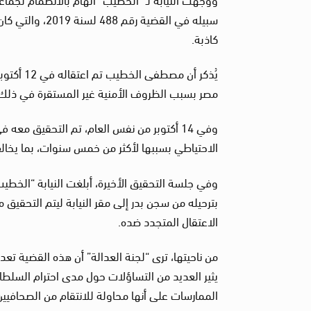
سبيله في القضي
كاذبة.
مصر بسبب الظروف الأمنية غير المستقرة في ذلك ا
الاحتياطي بسببها لأكثر من خمس سنوات، بما يخالف نص المادة 143 من قانون 
وفي جلسة التحقيق الأخيرة، أبلغت النيابة “الخطيب”
بترحيله من سجن بدر إلى مقر النيابة ليتم التحقيق
الاعتقال المتجدد ضده.
من ناحيتها، ترى “لجنة العدالة” أن هذه القضية تع
يثير العديد من التساؤلات حول مدى احترام السلطا
الممارسات على أنها محاولة للانتقام من الصحافي