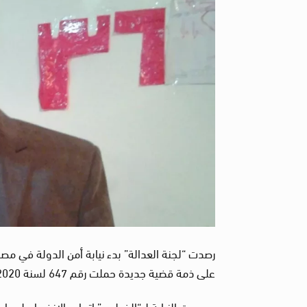
رصدت “لجنة العدالة” بدء نيابة أمن الدولة في 
على ذمة قضية جديدة حملت رقم 647 لسنة 2020 حصر أمن الدولة العليا.
ووجهت النيابة لـ “الخطيب” اتهام بالانضمام لجماعة