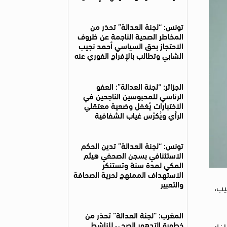
تونس: “لجنة العدالة” تحذر من
المخاطر الصحية الناجمة عن ظروف
الاحتجاز بحق السياسي أحمد نجيب
الشابي وتطالب بالإفراج الفوري عنه
الجزائر: “لجنة العدالة”: العفو
الرئاسي للمحبوسين الناجحين في
الاختبارات يُغفل وضعية معتقلي
الرأي ويُكرّس غياب الشفافية
تونس: “لجنة العدالة” تدين الحكم
الاستئنافي بسجن الصحفي هيثم
المكي لمدة سنة وتستنكر
الاستهداف الممنهج لحرية الصحافة
والتعبير
يب،
المغرب: “لجنة العدالة” تحذر من
خطورة التدهور الصحي للناشط
إخلاء