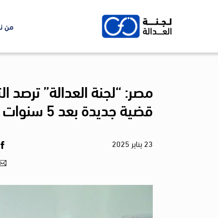
Ski
t
من ن
conten
مصر: “لجنة العدالة” ترص
قضية جديدة بعد 5 سنوات من الحبس الاحتياطي
23
يناير
2025