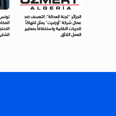
الجزائر: “لجنة العدالة”: التعسف ضد
تونس: 
عمال شركة “أوزمرت” يمثل انتهاكاً
المخا
للحريات النقابية واستخفافاً بمعايير
الاحتج
العمل اللائق
الشابي