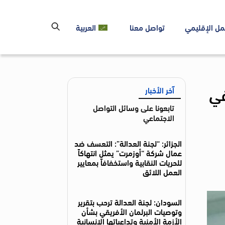
مل الإقليمي
تواصل معنا
العربية
في
آخر الأخبار
تابعونا على وسائل التواصل
الاجتماعي
الجزائر: “لجنة العدالة”: التعسف ضد
عمال شركة “أوزمرت” يمثل انتهاكاً
للحريات النقابية واستخفافاً بمعايير
العمل اللائق
السودان: لجنة العدالة ترحب بتقرير
وتوصيات البرلمان الأفريقي بشأن
الأزمة الأمنية وتداعياتها الإنسانية