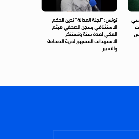
ئاسي
تونس: “لجنة العدالة” تدين الحكم
ات
الاستئنافي بسجن الصحفي هيثم
ّس
المكي لمدة سنة وتستنكر
الاستهداف الممنهج لحرية الصحافة
والتعبير