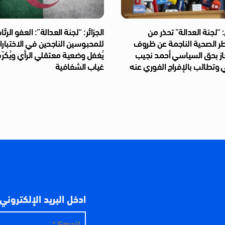
“لجنة العدالة” تحذر من
الجزائر: “لجنة العدالة”: العفو الر
طر الصحية الناجمة عن ظروف
للمحبوسين الناجحين في الاختبار
از بحق السياسي أحمد نجيب
يُغفل وضعية معتقلي الرأي ويُكر
 وتطالب بالإفراج الفوري عنه
غياب الشفافية
ادخل البريد الإلكتروني