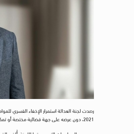
2021، دون عرضه على جهة قضائية مختصة أو تمكينه من الضمانات القانونية المكفولة بموجب القانون.