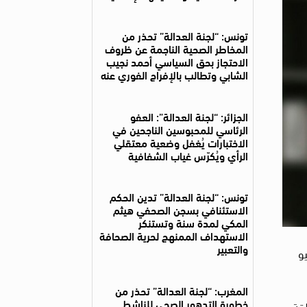
تونس: “لجنة العدالة” تحذر من
المخاطر الصحية الناجمة عن ظروف
الاحتجاز بحق السياسي أحمد نجيب
الشابي وتطالب بالإفراج الفوري عنه
الجزائر: “لجنة العدالة”: العفو
الرئاسي للمحبوسين الناجحين في
الاختبارات يُغفل وضعية معتقلي
الرأي ويُكرّس غياب الشفافية
تونس: “لجنة العدالة” تدين الحكم
الاستئنافي بسجن الصحفي هيثم
المكي لمدة سنة وتستنكر
الاستهداف الممنهج لحرية الصحافة
والتعبير
درويش (50 عامًا)، منذ اعتقاله في 24 يوليو
المغرب: “لجنة العدالة” تحذر من
خطورة التدهور الصحي للناشط
 بواسطة عناصر تتبع الكتيبة (103) بمنطقة