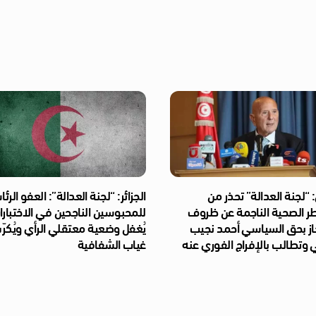
“لجنة العدالة” تحذر من
الجزائر: “لجنة العدالة”: العفو الر
طر الصحية الناجمة عن ظروف
للمحبوسين الناجحين في الاختبار
از بحق السياسي أحمد نجيب
يُغفل وضعية معتقلي الرأي ويُكر
 وتطالب بالإفراج الفوري عنه
غياب الشفافية