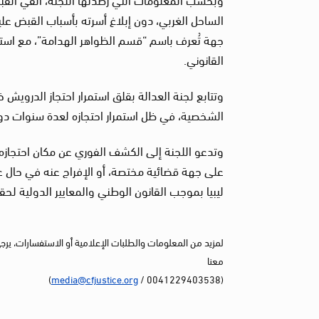
الساحل الغربي، دون إبلاغ أسرته بأسباب القبض علي
جهة تُعرف باسم “قسم الظواهر الهدامة”، مع استم
القانوني.
وتتابع لجنة العدالة بقلق استمرار احتجاز الدرويش 
الشخصية، في ظل استمرار احتجازه لعدة سنوات دون
وتدعو اللجنة إلى الكشف الفوري عن مكان احتجازه
على جهة قضائية مختصة، أو الإفراج عنه في حال ع
ليبيا بموجب القانون الوطني والمعايير الدولية لحق
لمزيد من المعلومات والطلبات الإعلامية أو الاستفسارات، يرج
معنا
)
media@cfjustice.org
(0041229403538 /