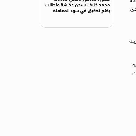
محمد خليف بسجن عكاشة وتطالب
دى
بفتح تحقيق في سوء المعاملة
يته
ه
ت