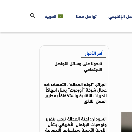
مل الإقليمي
تواصل معنا
العربية
آخر الأخبار
تابعونا على وسائل التواصل
الاجتماعي
الجزائر: “لجنة العدالة”: التعسف ضد
عمال شركة “أوزمرت” يمثل انتهاكاً
للحريات النقابية واستخفافاً بمعايير
العمل اللائق
السودان: لجنة العدالة ترحب بتقرير
وتوصيات البرلمان الأفريقي بشأن
الأزمة الأمنية وتداعياتها الإنسانية