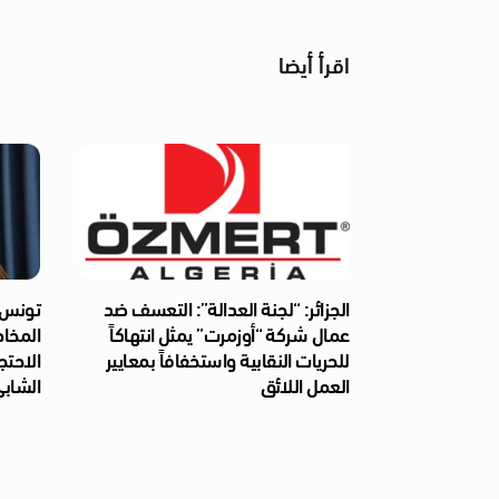
اقرأ أيضا
الجزائر: “لجنة العدالة”: التعسف ضد
تونس: 
عمال شركة “أوزمرت” يمثل انتهاكاً
المخا
للحريات النقابية واستخفافاً بمعايير
الاحتج
العمل اللائق
الشابي