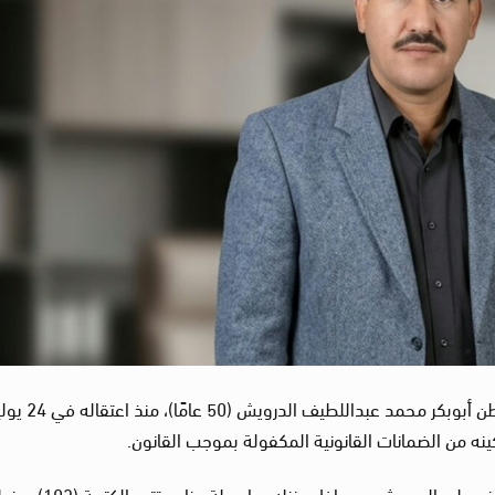
رصدت لجنة العدالة استمرار الإخفاء القسري للمواطن أبوبكر محمد عبداللطيف ال
وبحسب المعلومات التي رصدتها اللجنة، أُلقي القبض على الدرويش من داخل منزله