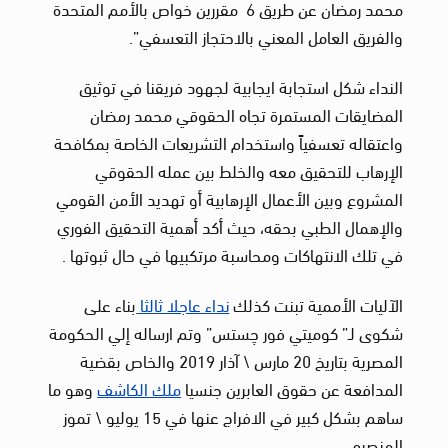
محمد رمضان عن طريق 6 مقررين خواص بالأمم المتحدة
والفريق العامل المعني بالاحتجاز التعسفي”.
النداء شكل استجابة ايجابية لجهود فريقنا في توثيق
المضايقات المستمرة تجاه الحقوقي محمد رمضان
واعتقاله تعسفياً واستخدام التشريعات الخاصة بمكافحة
الإرهاب للتحقيق معه والخلط بين عمله الحقوقي
المشروع وبين الأعمال الإرهابية أو تهديد الأمن القومي
والإهمال الطبي بحقه، حيث أكد أهمية التحقيق الفوري
في تلك الانتهاكات ومحاسبة مرتكبيها في حال ثبوتها .
الآليات الأممية تبنت كذلك
نداء عاجلا ثالثا
بناء على
شكوى لـ” كوميتي فور چستس” وتم ارساله إلي الحكومة
المصرية بتاريخ 20 مارس \ آذار 2019 والخاص بقضية
المدافعة عن حقوق العابرين جنسيا
ملك الكاشف
وهو ما
ساهم بشكل كبير في الافراج عنها في 15 يوليو \ تموز
المنصرم.