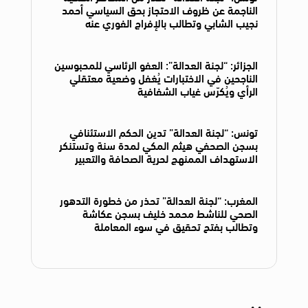
الناجمة عن ظروف الاحتجاز بحق السياسي أحمد
نجيب الشابي وتطالب بالإفراج الفوري عنه
الجزائر: “لجنة العدالة”: العفو الرئاسي للمحبوسين
الناجحين في الاختبارات يُغفل وضعية معتقلي
الرأي ويُكرّس غياب الشفافية
تونس: “لجنة العدالة” تدين الحكم الاستئنافي
بسجن الصحفي هيثم المكي لمدة سنة وتستنكر
الاستهداف الممنهج لحرية الصحافة والتعبير
المغرب: “لجنة العدالة” تحذر من خطورة التدهور
الصحي للناشط محمد خليف بسجن عكاشة
وتطالب بفتح تحقيق في سوء المعاملة