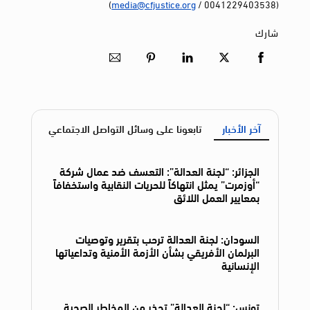
)
media@cfjustice.org
(0041229403538 /
شارك
آخر الأخبار
تابعونا على وسائل التواصل الاجتماعي
الجزائر: “لجنة العدالة”: التعسف ضد عمال شركة
“أوزمرت” يمثل انتهاكاً للحريات النقابية واستخفافاً
بمعايير العمل اللائق
السودان: لجنة العدالة ترحب بتقرير وتوصيات
البرلمان الأفريقي بشأن الأزمة الأمنية وتداعياتها
الإنسانية
تونس: “لجنة العدالة” تحذر من المخاطر الصحية