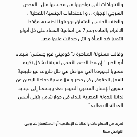
والانتهاكات التي تواجهها في محبسها مثل : الفحص
الشرجي الإجباري ، و الاعتداءات الجنسية اللفظية ،
والعنف الجنسي المتعلق بهويتها الجنسية، مؤكداً
الالتزام بالمادة رقم 7 من اتفاقية القضاء على كل أنواع
التمييز ضد المرأة و التي صدقت عليها مصر.
وقالت مسئولة المناصرة بـ” كوميتي فور چستس” شيماء
أبو الخير :” إن هذا الدعم الأممي لفريقنا يشكل تكريما
معنويا لجهودنا التي تتواصل في ظل ظروف غير طبيعية
للعمل الحقوقي في مصر ويعزز مسيرة دفاعنا الرصين عن
حقوق الإنسان المصري المهدر حقه ويدفعنا إلى تجديد
ندائنا للدولة المصرية للبداء في حوار شامل يتبني أسس
العدالة الانتقالية “
لمزيد من المعلومات والطلبات الإعلامية أو الاستفسارات، يرجى
التواصل معنا