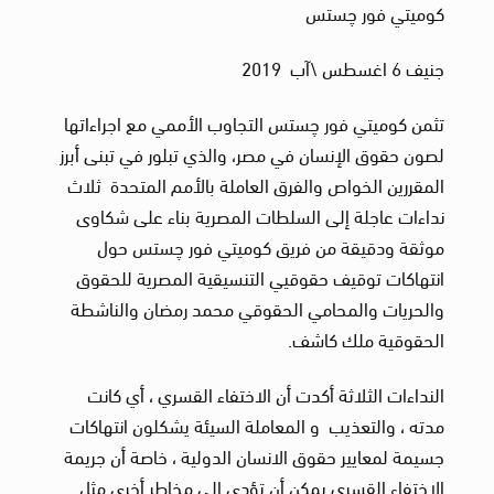
كوميتي فور چستس
جنيف 6 اغسطس \آب 2019
تثمن كوميتي فور چستس التجاوب الأممي مع اجراءاتها
لصون حقوق الإنسان في مصر، والذي تبلور في تبنى أبرز
المقررين الخواص والفرق العاملة بالأمم المتحدة ثلاث
نداءات عاجلة إلى السلطات المصرية بناء على شكاوى
موثقة ودقيقة من فريق كوميتي فور چستس حول
انتهاكات توقيف حقوقيي التنسيقية المصرية للحقوق
والحريات والمحامي الحقوقي محمد رمضان والناشطة
الحقوقية ملك كاشف.
النداءات الثلاثة أكدت أن الاختفاء القسري ، أي كانت
مدته ، والتعذيب و المعاملة السيئة يشكلون انتهاكات
جسيمة لمعايير حقوق الانسان الدولية ، خاصة أن جريمة
الاختفاء القسري يمكن أن تؤدى الى مخاطر أخرى مثل