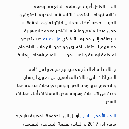
النداء العاجل أعرب عن قلقه البالغ مما وصفه
بـ”الاستهداف المتعمد” للتنسيقية المصرية للحقوق و
الحريات خاصة أعضاء بمجلس ادارتها منهم الحقوقية
هدى عبد المنعم وعائشة الشاطر ومحمد أبو هريرة
بالإضافة إلى مديرها التنفيذي
عزت غنيم
حيث تعرضوا
جميعهم للاختفاء القسري وواجهوا اتهامات بالانضمام
لمنظمة إرهابية وتلقت تمويلات للقيام بأهداف إرهابية.
وطالب النداء الحكومة بتوضيح موقفها من كافة
الانتهاكات التي طالت المدافعين عن حقوق الإنسان
والتحقيق فيها وجبر الضرر وتوفير تعويضات مناسبة عما
حدث من ائتلافات وسرقة بعض الممتلكات أثناء عمليات
القبض.
النداء الأممي الثاني
أرسل الي الحكومة المصرية بتاريخ 6
مايو\ آيار 2019 و الخاص بقضية المحامي الحقوقي