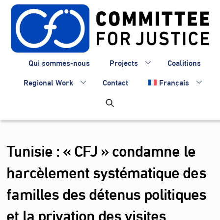
Skip
to
content
Qui sommes-nous
Projects
Coalitions
Regional Work
Contact
Français
Tunisie : « CFJ » condamne le
harcèlement systématique des
familles des détenus politiques
et la privation des visites