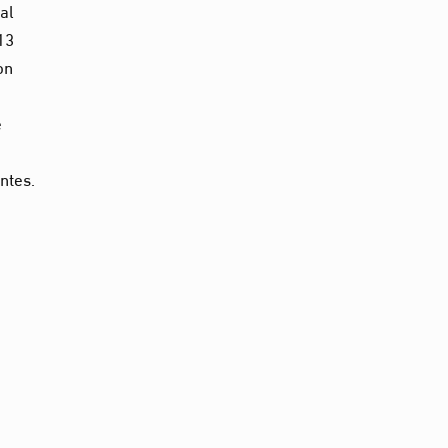
al
 13
on
e
antes.