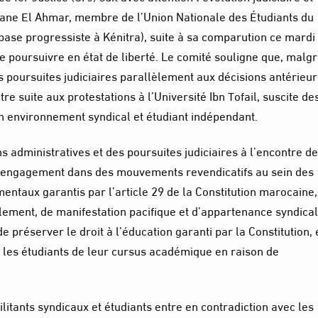
uane El Ahmar, membre de l’Union Nationale des Étudiants du
base progressiste à Kénitra), suite à sa comparution ce mardi
 le poursuivre en état de liberté. Le comité souligne que, malg
es poursuites judiciaires parallèlement aux décisions antérieu
e suite aux protestations à l’Université Ibn Tofail, suscite de
n environnement syndical et étudiant indépendant.
 administratives et des poursuites judiciaires à l’encontre d
eur engagement dans des mouvements revendicatifs au sein des
mentaux garantis par l’article 29 de la Constitution marocaine,
lement, de manifestation pacifique et d’appartenance syndical
e préserver le droit à l’éducation garanti par la Constitution, 
r les étudiants de leur cursus académique en raison de
litants syndicaux et étudiants entre en contradiction avec les