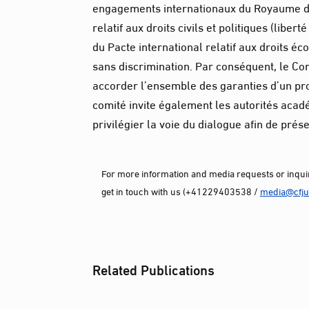
engagements internationaux du Royaume du 
relatif aux droits civils et politiques (liber
du Pacte international relatif aux droits éc
sans discrimination. Par conséquent, le Comm
accorder l’ensemble des garanties d’un pro
comité invite également les autorités acad
privilégier la voie du dialogue afin de prése
For more information and media requests or inquir
get in touch with us (+41229403538 /
media@cfjus
Related Publications