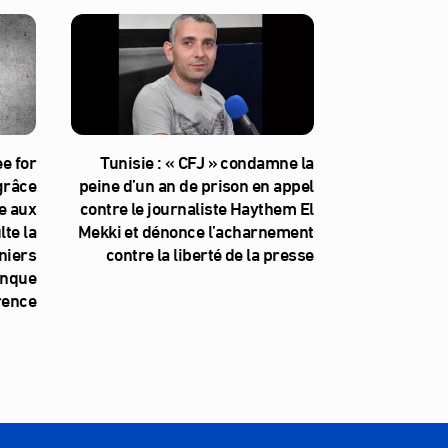
e for
Tunisie : « CFJ » condamne la
 grâce
peine d’un an de prison en appel
e aux
contre le journaliste Haythem El
te la
Mekki et dénonce l’acharnement
niers
contre la liberté de la presse
anque
rence