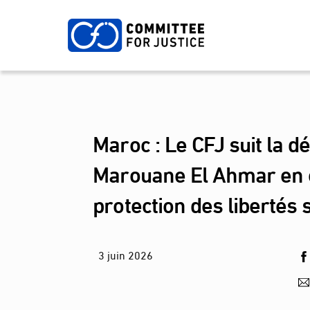
Skip
to
content
Maroc : Le CFJ suit la d
Marouane El Ahmar en ét
protection des libertés 
3
juin
2026