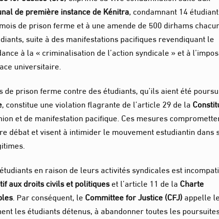
unal de première instance de Kénitra
, condamnant 14 étudiant
ux mois de prison ferme et à une amende de 500 dirhams chacun
diants, suite à des manifestations pacifiques revendiquant le
nce à la « criminalisation de l’action syndicale » et à l’impos
ace universitaire.
de prison ferme contre des étudiants, qu’ils aient été poursu
e
, constitue une violation flagrante de l’article 29 de la
Constit
union et de manifestation pacifique. Ces mesures comprometten
ibre débat et visent à intimider le mouvement estudiantin dans 
itimes.
tudiants en raison de leurs activités syndicales est incompat
if aux droits civils et politiques
et l’article 11 de la
Charte
ples
. Par conséquent, le
Committee for Justice (CFJ)
appelle l
ent les étudiants détenus, à abandonner toutes les poursuite