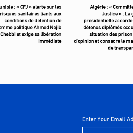
unisie : « CFJ » alerte sur les
Algérie : « Committe
risques sanitaires liants aux
Justice » : La
conditions de détention de
présidentielle accordé
homme politique Ahmed Nejib
détenus diplômés occul
Chebbi et exige sa libération
situation des prison
immédiate
d’opinion et consacre le m
de transpa
Enter Your Email A