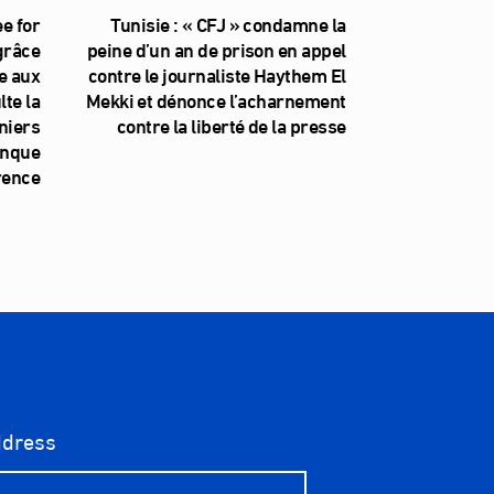
e for
Tunisie : « CFJ » condamne la
 grâce
peine d’un an de prison en appel
e aux
contre le journaliste Haythem El
te la
Mekki et dénonce l’acharnement
niers
contre la liberté de la presse
anque
rence
ddress