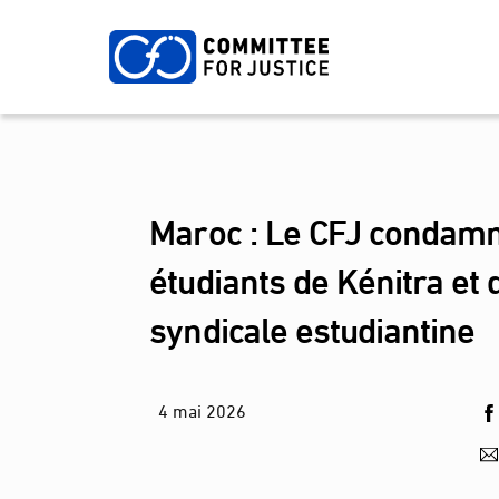
Skip
to
content
Maroc : Le CFJ condamne
étudiants de Kénitra et 
syndicale estudiantine
4
mai
2026