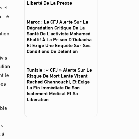
Liberté De La Presse
s et
. Le
Maroc : Le CFJ Alerte Sur La
Dégradation Critique De La
ition
Santé De L’activiste Mohamed
Khallif À La Prison D’Oukacha
Et Exige Une Enquête Sur Ses
Conditions De Détention
ivis
ution
Tunisie : « CFJ » Alerte Sur Le
t le
Risque De Mort Lente Visant
Rached Ghannouchi, Et Exige
ses
La Fin Immédiate De Son
Isolement Médical Et Sa
Libération
ible
es
s à