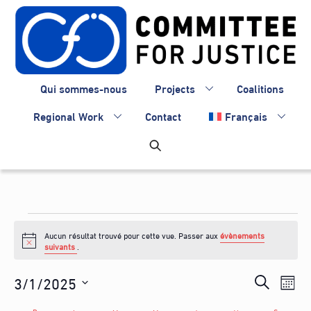
Skip
to
content
Qui sommes-nous
Projects
Coalitions
Regional Work
Contact
Français
Évènements
Aucun résultat trouvé pour cette vue. Passer aux
évènements
N
suivants
.
o
t
Recherc
3/1/2025
Nav
i
R
M
c
de
et
S
e
e