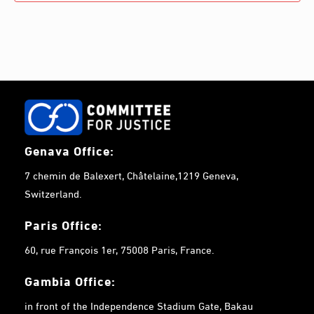
e
s
s
s
s
s
s
s
.
Genava Office:
7 chemin de Balexert, Châtelaine,1219 Geneva,
Switzerland.
Paris Office:
60, rue François 1er, 75008 Paris, France.
Gambia
Office:
in front of the Independence Stadium Gate, Bakau