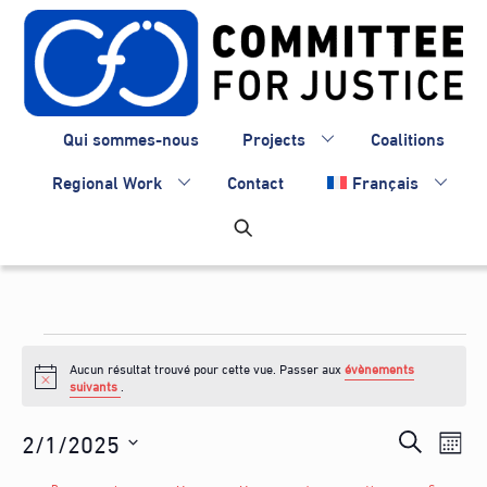
Skip
to
content
Qui sommes-nous
Projects
Coalitions
Regional Work
Contact
Français
Évènements
Aucun résultat trouvé pour cette vue. Passer aux
évènements
N
suivants
.
o
t
Recherc
2/1/2025
Nav
i
R
M
c
de
et
S
e
e