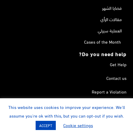
قضايا الشهر
مقالات الرأي
العملية سيرلي
Cases of the Month
Do you need help?
Get Help
Contact us
Report a Violation
Search in the Terrorism List
This website uses cookies to improve your experience. We'll
assume you're ok with this, but you can opt-out if you wish.
instagram
Calendar
YouTube
Linkedin
Facebook
Twitter
Cookie settings
ACCEPT