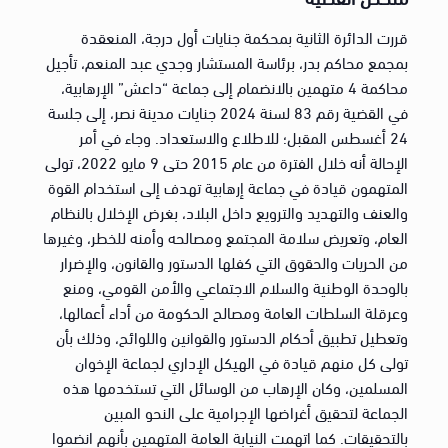
قررت الدائرة الثانية بمحكمة جنايات أول درجة، المنعقدة
بمجمع محاكم بدر، برئاسة المستشار وجدي عبد المنعم، تأجيل
محاكمة 4 متهمين بالانضمام إلى جماعة “داعش” الإرهابية،
في القضية رقم 83 لسنة 2024 جنايات مدينة نصر، إلى جلسة
24 أغسطس المقبل؛ للاطلاع والاستعداد. وجاء في أمر
الإحالة أنه خلال الفترة من عام 2015 حتى 9 مايو 2022، تولى
المتهمون قيادة في جماعة إرهابية تهدف إلى استخدام القوة
والعنف والتهديد والترويع داخل البلاد، بغرض الإخلال بالنظام
العام، وتعريض سلامة المجتمع ومصالحه وأمنه للخطر، وغيرها
من الحريات والحقوق التي كفلها الدستور والقانون، والإضرار
بالوحدة الوطنية والسلام الاجتماعي والأمن القومي، ومنع
وعرقلة السلطات العامة ومصالح الحكومة من أداء أعمالها،
وتعطيل تطبيق أحكام الدستور والقوانين واللوائح، وذلك بأن
تولى كل منهم قيادة في الهيكل الإداري لجماعة الإخوان
المسلمين، وكان الإرهاب من الوسائل التي تستخدمها هذه
الجماعة لتحقيق أغراضها الإجرامية على النحو المبين
بالتحقيقات. كما اتهمت النيابة العامة المتهمين بأنهم انضموا