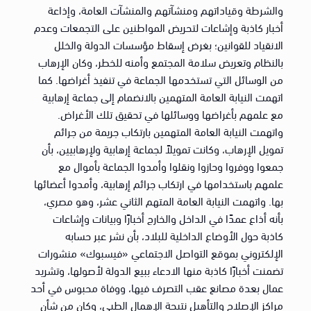
والشرطة وقياداتهم ومنشآتهم والمنشآت العامة، وإذاعة
أخبار كاذبة وإشاعات لتحريض المواطنين على التجمعات وعدم
الانقياد للقوانين؛ بغرض إسقاط مؤسسات الدولة والخلل
بالنظام وتعريض سلامة المجتمع وأمنه للخطر، وكان الإرهاب
من الوسائل التي تستخدمها الجماعة في تنفيذ أغراضها. كما
اتهمت النيابة العامة المتهمين بالانضمام إلى جماعة إرهابية
مع علمهم بأغراضها ووسائلها في تحقيق تلك الأغراض.
واتهمت النيابة العامة المتهمين بارتكاب جريمة من جرائم
تمويل الإرهاب، وكانت تمويلاً لجماعة إرهابية ولإرهابيين، بأن
جمعوا ووفروا وحازوا ونقلوا وأمدوا الجماعة بأموال مع
علمهم باستخدامها في ارتكاب جرائم إرهابية، وأمدوا أعضائها
بها. واتهمت النيابة العامة المتهم الثاني عشر، وهو مصري،
بأنه أذاع عمدًا في الداخل والخارج أخبارًا وبيانات وإشاعات
كاذبة حول الأوضاع الداخلية للبلاد، بأن نشر عبر حسابه
الإلكتروني بموقع التواصل الاجتماعي «فيسبوك» منشورات
تضمنت أخبارًا كاذبة منها الادعاء ببيع الدولة لأصولها، وتشريد
عمال بعدة مصانع عقب التصرف فيها، ووفاة محبوس في أحد
مراكز الإصلاح والتأهيل نتيجة الإهمال الطبي، وكان من شأن