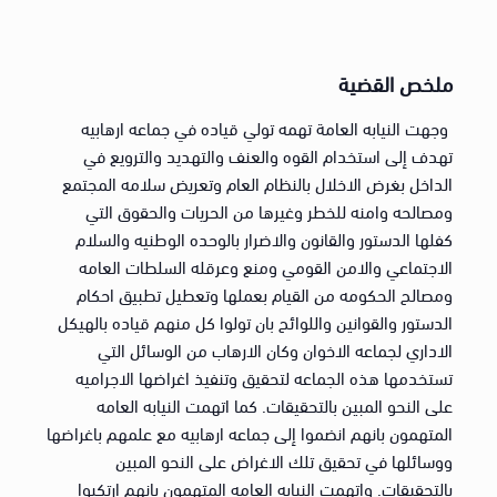
ملخص القضية
وجهت النيابه العامة تهمه تولي قياده في جماعه ارهابيه
تهدف إلى استخدام القوه والعنف والتهديد والترويع في
الداخل بغرض الاخلال بالنظام العام وتعريض سلامه المجتمع
ومصالحه وامنه للخطر وغيرها من الحريات والحقوق التي
كفلها الدستور والقانون والاضرار بالوحده الوطنيه والسلام
الاجتماعي والامن القومي ومنع وعرقله السلطات العامه
ومصالح الحكومه من القيام بعملها وتعطيل تطبيق احكام
الدستور والقوانين واللوائح بان تولوا كل منهم قياده بالهيكل
الاداري لجماعه الاخوان وكان الارهاب من الوسائل التي
تستخدمها هذه الجماعه لتحقيق وتنفيذ اغراضها الاجراميه
على النحو المبين بالتحقيقات. كما اتهمت النيابه العامه
المتهمون بانهم انضموا إلى جماعه ارهابيه مع علمهم باغراضها
ووسائلها في تحقيق تلك الاغراض على النحو المبين
بالتحقيقات. واتهمت النيابه العامه المتهمون بانهم ارتكبوا