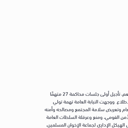
قررت الدائرة الثانية إرهاب بمحكمة جنايات أول درجة، المنعقدة بمجمع محاكم بدر، برئاسة المستشار وجدي عبد المنعم، تأجيل أولى جلسات محاكمة 27 متهمًا
5 لسنة 2025 جنايات أكتوبر ثاني، إلى جلسة 27 سبتمبر المقبل؛ للاطلاع. ووجهت النيابة العامة تهمة تولي
لعام وتعريض سلامة المجتمع ومصالحه وأمنه
الأمن القومي، ومنع وعرقلة السلطات العامة
الهيكل الإداري لجماعة الإخوان المسلمين،