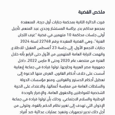
ملخص القضية
قررت الدائرة الثانية بمحكمة جنايات أول درجة، المنعقدة
بمجمع محاكم بدر، برئاسة المستشار وجدي عبد المنعم، تأجيل
أولى جلسات محاكمة 10 متهمين في قضية “غرف اللجان
الفنية”، وهي القضية المقيدة برقم 22768 لسنة 2024
جنايات التجمع الأول، إلى جلسة 23 أغسطس المقبل؛ للاطلاع.
واتهمت النيابة العامة المتهمين من الأول حتى الرابع بأنه خلال
الفترة من منتصف عام 2020 وحتى 8 مارس 2022، داخل
جمهورية مصر العربية وخارجها، تولوا قيادة في جماعة إرهابية
أسست على خلاف أحكام القانون، الغرض منها الدعوة إلى
تعطيل أحكام الدستور والقوانين، ومنع مؤسسات الدولة
والسلطات العامة من ممارسة أعمالها، والاعتداء على الحرية
الشخصية للمواطنين والحقوق العامة، والإضرار بالوحدة
الوطنية والسلام الاجتماعي. وذلك بأن تولوا قيادة في جماعة
الإخوان التي تهدف إلى تغيير نظام الحكم بالقوة، وتتولى من
أجل ذلك تدبير تجمهرات وتنفيذ عمليات عدائية ضد أفراد