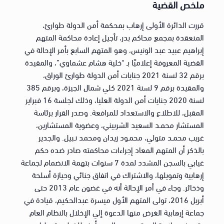
ملخص القضية
قررت الدائرة الأولى إرهاب بمحكمة أمن الدولة طوارئ،
المنعقدة بمجمع محاكم بدر، تأجيل إعادة محاكمة المتهم
إبراهيم عبيد عبد الونيس، وهو المتهم السابع بأمر الإحالة في
القضية المعروفة إعلاميًا بـ “خلية هشام عشماوي”، والمقيدة
برقم 32 لسنة 2021 جنايات أمن الدولة طوارئ الوراق،
والمقيدة برقم 9 لسنة 2021 كلي شمال الجيزة، وبرقم 385
لسنة 2020 جنايات أمن الدولة العليا، وذلك لجلسة 16 فبراير
المقبل، للاطلاع والاستعداد للمرافعة. وصدر القرار برئاسة
المستشار محمـد السعيد الشربيني، وعضوية المستشارين،
غريب محمـد متولي، محمـود زيدان ومحمد نـبيل. والجدير
بالذكر أن المتهم المعاد إجراءات محاكمته صادر ضده حكم
غيابي بالسجن المشدد لمدة 7 سنوات بتهمة الانضمام لجماعة
إرهابية وتمويلها، والاشتراك في اتفاق جنائي وحيازة أسلحة
وذخائر. وجاء في أمر الإحالة أنه في غضون عام 2013 حتى
أبريل 2016، تولى المتهم الأول ميسرة عبدالحكيم، قيادة في
جماعة إرهابية الغرض منها الدعوة إلي الإخلال بالنظام العام