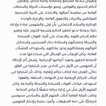
وتعريض سلامة المجتمع ومصالحه وأمنه للخطر، وتعطيل
أحكام الدستور والقوانين، ومنع مؤسسات الدولة والسلطات
العامة من ممارسة أعمالها، والاعتداء على الحرية الشخصية
للمواطنين والحريات والحقوق العامة، والإضرار بالوحدة
الوطنية والسلام الاجتماعي؛ بأن تولى والمتهمين قيادة وإدارة
خلية بجماعة تدعو لتكفير الحاكم وشرعية الخروج عليه وتغيير
نظام الحكم بالقوة، والاعتداء على أفراد القوات المسلحة
والشرطة ومنشآتهم واستباحة دماء المسيحيين واستحلال
أموالهم وممتلكاتهم ودور عباداتهم، واستهداف المنشآت
العامة، وكان الإرهاب من الوسائل التي تستخدمها هذه
الجماعة لتحقيق وتنفيذ أغراضها الإجرامية. وشمل أمر الإحالة،
أن المتهمين من الأول حتى الحادي عشر، اشتركوا في اتفاق
جنائي الغرض منه ارتكاب جرائم إرهابية، وذلك بأن اشتركوا في
ارتكاب الجرائم الإرهابية محل الاتهامات السابقة، واتفقوا
استهداف قيادات القوات المسلحة والشرطة وأفرادها، وكان
للمتهم الأول شأن في إدارة حركته تحقيقًا لأغراض الجماعة.
وكانت النيابة العامة أحالت المتهم الأول والسادس محبوسين
احتياطيًا على ذمة التحقيقات، وأمرت بضبط وإحضار المتهمين