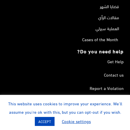
قضايا الشهر
مقالات الرأي
العملية سيرلي
Cases of the Month
Do you need help?
Get Help
Contact us
Report a Violation
Search in the Terrorism List
This website uses cookies to improve your experience. We'll
assume you're ok with this, but you can opt-out if you wish.
instagram
Calendar
YouTube
Linkedin
Facebook
Twitter
Cookie settings
ACCEPT