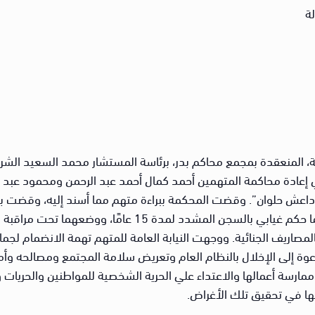
جة، المنعقدة بمجمع محاكم بدر، برئاسة المستشار محمد السعيد ال
عادة محاكمة المتهمين أحمد كمال أحمد عبد الرحمن ومحمود عبد الر
ة داعش حلوان”. وقضت المحكمة ببراءة متهم مما أسند إليه، وقضت بان
لوفاته. والجدير بالذكر أن المتهمين صدر ضدهما حكم غيابي ب
بالمصاريف الجنائية. ووجهت النيابة العامة للمتهم تهمة الانضمام لج
عوة إلى الإخلال بالنظام العام وتعريض سلامة المجتمع ومصالحه وأمن
سة أعمالها والاعتداء علي الحرية الشخصية للمواطنين والحريات وا
ها في تحقيق تلك الأغراض.