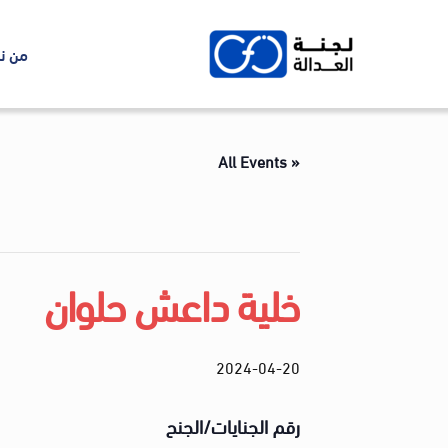
Ski
t
من ن
conten
« All Events
خلية داعش حلوان
2024-04-20
رقم الجنايات/الجنح