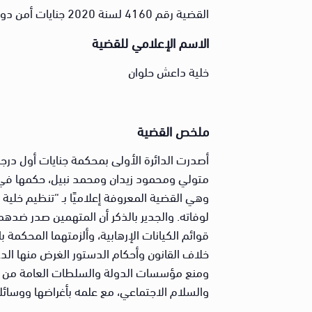
القضية رقم 4160 لسنة 2020 جنايات أمن دولة
الاسم الإعلامي للقضية
خلية داعش حلوان
ملخص القضية
أصدرت الدائرة الأولى بمحكمة جنايات أول در
متولي ومحمود زيدان ومحمد نبيل، حكمها في إ
وهي القضية المعروفة إعلاميًا بـ “تنظيم خلي
قوائم الكيانات الإرهابية، وألزمتهما المحكمة 
خلاف القانون وأحكام الدستور الغرض منها الد
ومنع مؤسسات الدولة والسلطات العامة من ممار
والسلام الاجتماعي، مع علمه بأغراضها ووسائل