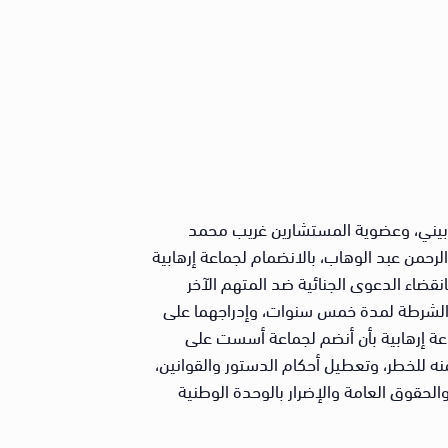
شربيني، وعضوية المستشارين غريب محمد
حمن عبد الوهاب، بالانضمام لجماعة إرهابية
قضاء الدعوى الجنائية ضد المتهم الآخر
السجن المشدد لمدة 15 عامًا، ووضعهما تحت مراقبة الشرطة لمدة خمس سنوات، وإدراجهما على
ماعة إرهابية بأن أنضم لجماعة أسست على
ه للخطر، وتعطيل أحكام الدستور والقوانين،
لحقوق العامة والإضرار بالوحدة الوطنية