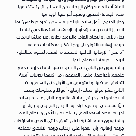
المنشآت العامة؛ وكان الإرهاب من الوسائل التي تستخدمها
هذه الجماعة لتحقيق وتنفيذ أغراضها الإجرامية.
وحاز المتهم الأول سلاحًا ناريًا غير مششخن “فرد خرطوش” بما
لا يجوز الترخيص بحيازته أو إحرازه بقصد استعماله في نشاط
يخل بالأمن والنظام العام، والترويج بطريق غير مباشر لارتكاب
جريمة إرهابية بالقول؛ بأن روج لأفكار ومعتقدات جماعة
“داعش” الإرهابية الداعية لاستخدام العنف، لدعوة مخالطيه
لارتكاب جريمة الانضمام اليها.
والمتهمون من الثاني حتى الأخير، انضموا لجماعة إرهابية مع
علمهم بأغراضها، وتلقى المتهمون في كنفها تدريبات أمنية
لتحقيق أغراضها، والمتهمون من الأول حتى السابع وأيضًا
الثاني عشر مولوا جماعة إرهابية أموالاً ومعلومات بقصد
استخدامها في جرائم إرهابية، والمتهم الثاني عشر حاز سلاحًا
ناريًا مششخن “بندقية آلية” بما لا يجوز الترخيص بحيازته أو
إحرازه؛ بقصد استعماله في نشاط يخل بالأمن والنظام العام.
والمتهمون جميعا اشتركوا في اتفاق جنائي الغرض منه ارتكاب
جريمة إرهابية؛ بأن اتفقوا على ارتكاب جريمة الالتحاق بجماعة
“داعش” الارهابية التي يقع مقرها بدولة سوريا وتتخذ من