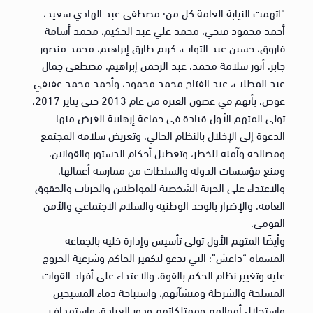
“اتهمت النيابة العامة كل من؛ مصطفى عبد الهادي سعيد،
أحمد محمود فتحي، محمد علي عبد الحكيم، محمد أسامة
فاروق، حسين عبد التواب، كريم طارق إبراهيم، محمد منصور
جابر، أنور سلامة محمد، عبد الرحمن إبراهيم، مصطفى جمال
عبد المطلب، عبد الفتاح محمد محمود، وأحمد محمد عفيفي
عوض، بأنهم في غضون الفترة من عام 2013 حتى يناير 2017،
تولى المتهم الأول قيادة في جماعة إرهابية الغرض منها
الدعوة إلى الإخلال بالنظام الحالي، وتعريض سلامة المجتمع
ومصالحه وآمنه للخطر، وتعطيل أحكام الدستور والقوانين،
ومنع مؤسسات الدولة والسلطات من ممارسة أعمالها،
والاعتداء على الحرية الشخصية للمواطنين والحريات والحقوق
العامة، والإضرار بالوحد الوطنية والسلام الاجتماعي والأمن
القومي.
وأيضًا المتهم الأول تولى تأسيس وإدارة خلية بالجماعة
المسماة “داعش”؛ التي تدعو لتكفير الحاكم وشرعية الخروج
عليه وتغيير نظام الحكم بالقوة، والاعتداء على أفراد القوات
المسلحة والشرطة ومنشآتهم، واستباحة دماء المسيحين
واستحلال أموالهم وممتلكاتهم ودور العبادة، واستهداف