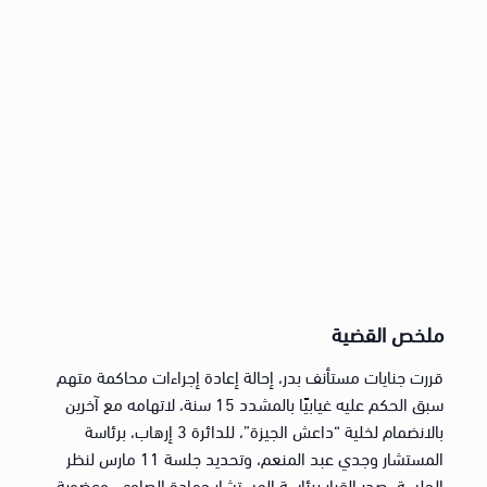
ملخص القضية
قررت جنايات مستأنف بدر، إحالة إعادة إجراءات محاكمة متهم
سبق الحكم عليه غيابيًا بالمشدد 15 سنة، لاتهامه مع آخرين
بالانضمام لخلية “داعش الجيزة”، للدائرة 3 إرهاب، برئاسة
المستشار وجدي عبد المنعم، وتحديد جلسة 11 مارس لنظر
الجلسة. صدر القرار برئاسة المستشار حمادة الصاوي، وعضوية