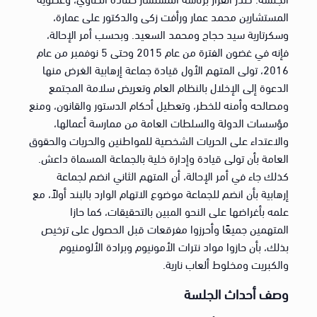
المستشارين محمد عمار ورأفت زكى والدكتور على عمارة،
وسكرتارية سيد حجاج ومحمد السعيد. وبحسب أمر الإحالة،
فإنه في غضون الفترة من عام 2015 وحتى 5 نوفمبر من عام
2016، تولى المتهم الأول قيادة جماعة إرهابية الغرض منها
الدعوة إلى الإخلال بالنظام العام وتعريض سلامة المجتمع
ومصالحه وأمنه للخطر، وتعطيل أحكام الدستور والقانون، ومنع
مؤسسات الدولة والسلطات العامة من ممارسة أعمالها،
والاعتداء على الحريات الشخصية للمواطنين والحريات والحقوق
العامة بأن تولى قيادة وإدارة خلية بالجماعة المسماة داعش.
كذلك جاء في أمر الإحالة، أن المتهم الثاني انضم لجماعة
إرهابية بأن انضم للجماعة موضوع الاتهام الوارد بالبند أولاً، مع
علمه بأغراضها على النحو المبين بالتحقيقات، كما حازا
المتهمين جميعًا وأحرزوا مفرقعات قبل الحصول على ترخيص
بذلك، بأن حازوا مواد نترات الأمونيوم وبرادة الألومنيوم
والكبريت ومخلوط ألعاب نارية.
وصف أحداث الجلسة