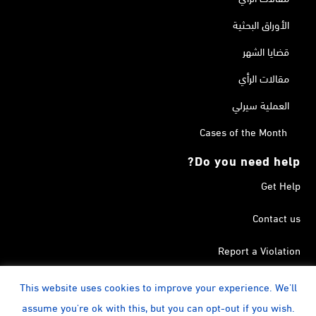
الأوراق البحثية
قضايا الشهر
مقالات الرأي
العملية سيرلي
Cases of the Month
Do you need help?
Get Help
Contact us
Report a Violation
Search in the Terrorism List
This website uses cookies to improve your experience. We'll
assume you're ok with this, but you can opt-out if you wish.
instagram
Calendar
YouTube
Linkedin
Facebook
Twitter