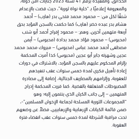
الحدائق، والمقيدة برقم 41 لسنة 2023 جنايات أمن دولة،
والمعروفة إعلاميًا بـ “خلية نواة ثورية”، حيث قضت بالإعدام
شنقًا لكل من: – محمود محمد فتحي بدر (هارب) – أحمد
هشام بدر عبده خضر (هارب) كما حكمت بالسجن المؤبد بحق
أربعة متهمين آخرين، وهم: – محمود إفراج أحمد أبو شنب
(محبوس) – محمود فؤاد محمد بدادة (محبوس) – أيمن
مصطفى أحمد محمد عباس (محبوس) – مبروك محمد محمد
عجين وشهرته جابر أبو عجين (محبوس) كذا أمرت المحكمة
بإلزام المحكوم عليهم بالسجن المؤبد، بالاشتراك في دورات
إعادة تأهيل فكري لمدة خمس سنوات عقب تنفيذهم
للعقوبة، وإلزامهم بالمصاريف الجنائية، إضافة إلى مصادرة
المضبوطات المتعلقة بالقضية. كما قررت المحكمة إدراج
المتهمين – إلى جانب الكيان الذي ينتمون إليه؛ وهو
“المجموعات الثورية المسلحة لجماعة الإخوان المسلمين”-،
ضمن قائمة الكيانات الإرهابية والإرهابيين، فضلاً عن وضعهم
تحت مراقبة الشرطة لمدة خمس سنوات عقب انقضاء فترة
العقوبة.