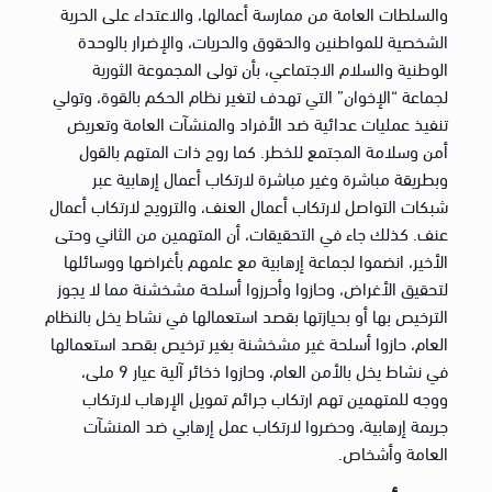
والسلطات العامة من ممارسة أعمالها، والاعتداء على الحرية
الشخصية للمواطنين والحقوق والحريات، والإضرار بالوحدة
الوطنية والسلام الاجتماعي، بأن تولى المجموعة الثورية
لجماعة “الإخوان” التي تهدف لتغير نظام الحكم بالقوة، وتولي
تنفيذ عمليات عدائية ضد الأفراد والمنشآت العامة وتعريض
أمن وسلامة المجتمع للخطر. كما روج ذات المتهم بالقول
وبطريقة مباشرة وغير مباشرة لارتكاب أعمال إرهابية عبر
شبكات التواصل لارتكاب أعمال العنف، والترويج لارتكاب أعمال
عنف. كذلك جاء في التحقيقات، أن المتهمين من الثاني وحتى
الأخير، انضموا لجماعة إرهابية مع علمهم بأغراضها ووسائلها
لتحقيق الأغراض، وحازوا وأحرزوا أسلحة مشخشنة مما لا يجوز
الترخيص بها أو بحيازتها بقصد استعمالها في نشاط يخل بالنظام
العام، حازوا أسلحة غير مشخشنة بغير ترخيص بقصد استعمالها
في نشاط يخل بالأمن العام، وحازوا ذخائر آلية عيار 9 ملى،
ووجه للمتهمين تهم ارتكاب جرائم تمويل الإرهاب لارتكاب
جريمة إرهابية، وحضروا لارتكاب عمل إرهابي ضد المنشآت
العامة وأشخاص.