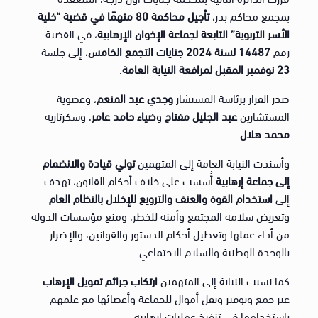
بمجمع محاكم بدر،
تأجيل محاكمة 80 متهمًا في قضية “خلية
الأسر التربوية” التابعة لجماعة الإخوان الإرهابية
، في القضية
رقم
14487 لسنة 2024 جنايات التجمع الخامس
، إلى جلسة
23 نوفمبر المقبل لمرافعة النيابة العامة
.
صدر القرار برئاسة المستشار
وجدي عبد المنعم
، وعضوية
المستشارين
عبد الجليل مفتاح
و
ضياء حامد عامر
، وسكرتارية
محمد هلال
.
وأسندت النيابة العامة إلى المتهمين
تولي قيادة والانضمام
إلى جماعة إرهابية
أُسست على خلاف أحكام القانون، تهدف
إلى
استخدام القوة والعنف والترويع للإخلال بالنظام العام
وتعريض سلامة المجتمع وأمنه للخطر، ومنع مؤسسات الدولة
من أداء عملها وتعطيل أحكام الدستور والقوانين، والإضرار
بالوحدة الوطنية والسلام الاجتماعي.
كما نسبت النيابة إلى المتهمين
ارتكاب جرائم تمويل الإرهاب
عبر جمع وتوفير ونقل أموال للجماعة وأعضائها مع علمهم
باستخدامها في تنفيذ عمليات إرهابية.