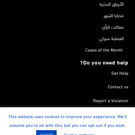
الأوراق البحثية
قضايا الشهر
مقالات الرأي
العملية سيرلي
Cases of the Month
Do you need help?
Get Help
Contact us
Report a Violation
Search in the Terrorism List
This website uses cookies to improve your experience. We'll
assume you're ok with this, but you can opt-out if you wish.
instagram
Calendar
YouTube
Linkedin
Facebook
Twitter
Cookie settings
ACCEPT