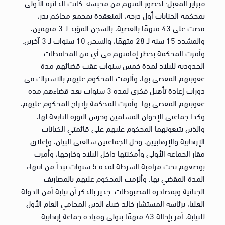
فبراير المقبل؛ لحضور المتهم من محبسه. كانت الدائرة الأولى
بمحكمة الجنايات أول درجة، المنعقدة بمجمع محاكم بدر،
قضت على 43 متهمًا بالقضية، بالسجن المؤبد لـ 3 متهمين،
والمشدد 15 سنة لـ 28 متهمًا، والسجن 10 سنوات لـ 3 آخرين.
وأمرت المحكمة بحظر إقامتهم في أي من المحافظات
الحدودية للبلاد لمدة خمس سنوات عقب قضائهم مدة
عقوبتهم المقضي بها، وألزمت المحكوم عليهم بالاشتراك في
دورات إعادة تأهيل فكري لمده 3 سنوات بعد قضاءهم مده
عقوبتهم المقضي بها. وأمرت المحكمة بإدراج المحكوم عليهم،
وكذا جماعتي الإخوان المسلمين وحرس الثورة التابعة لها،
والذين يتبعونهما المحكوم عليهم على قائمتي الكيانات
الإرهابية والإرهابيين، وحل الجماعتين سالفتي البيان، وإغلاق
مقار الجماعة الأولى وأمكنتها داخل البلاد وخارجها، وأمرت
بوضعهم تحت مراقبة الشرطة لمدة 5 سنوات تبدأ من انتهاء
المدة المقضي بها. وألزمت المحكوم عليهم بالمصاريف
الجنائية وبمصادرة المضبوطات. جدير بالذكر أن نيابة أمن الدولة
العليا، برئاسة المستشار خالد ضياء الدين المحامي العام الأول
للنيابة، أمر بإحالة 43 متهمًا بتولي وقيادة جماعة إرهابية