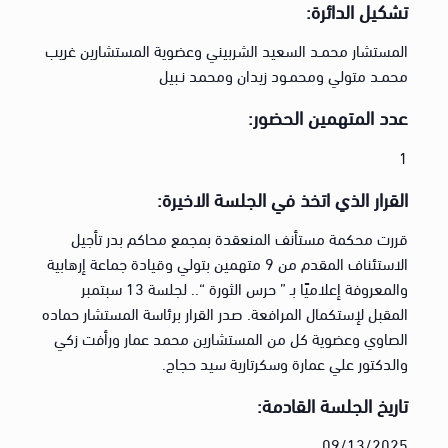
تشكيل الدائرة:
المستشار محمـد السعيد الشربيني وعضوية المستشارين غريب
محمـد متولي ومحمـود زيدان ومحمد نـبيل
عدد المتهمين الحضور:
1
القرار الذي اتخذ في الجلسة الاخيرة:
قررت محكمة مستأنف المنعقدة بمجمع محاكم بدر تأجيل
الاستئناف المقدم من 9 متهمين بتولي وقيادة جماعة إرهابية
والمعروفة إعلاميًا بـ ” حرس الثورة “.. لجلسة 13 سبتمبر
المقبل لإستكمال المرافعة. صدر القرار برئاسة المستشار حماده
الصاوي وعضوية كل من المستشارين محمد عمار ورأفت زكي
والدكتور علي عمارة وسكرتارية سيد حجاج.
تاريخ الجلسة القادمة:
09/13/2025