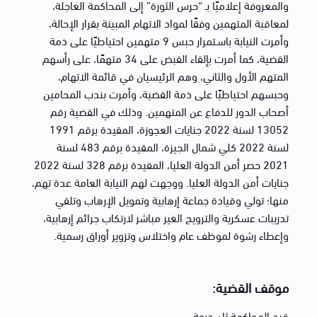
والمعروفة إعلاميًا بـ “حرس الثورة” إلى المحاكمة العاجلة،
لمعاقبة المتهمين وفقًا لمواد الاتهام المبينة بقرار الإحالة،
وأمرت النيابة باسـتمرار حبس 9 متهمين احتياطيًا على ذمة
القضية، كما أمرت بإلقاء القبض على 34 متهمًا، على رأسهم
المتهم الأول والثاني، وهم الرئيسيان في قائمة الاتهام،
وحبسهم احتياطيًا على ذمة القضية، وأمرت بندب المحامين
أصحاب الدور للدفاع عن المتهمين. وذلك في القضية رقم
13052 لسنة 2022 جنايات العجوزة، المقيدة برقم 1991
لسنة 2022 كلي شمال الجيزة، المقيدة برقم 483 لسنة
2021 حصر أمن الدولة العليا، المقيدة برقم 328 لسنة 2022
جنايات أمن الدولة العليا. ووجهت لهم النيابة العامة عدة تهم،
منها؛ تولي وقيادة جماعة إرهابية وتمويل الإرهاب وتلقي
تدريبات عسكرية والترويج الغير مباشر لارتكاب جرائم إرهابية،
وإعطاء رشوة لموظف عام واختلاس وتزوير أوراق رسمية.
موقف القضية:
قيد المحاكمة ثان درجة