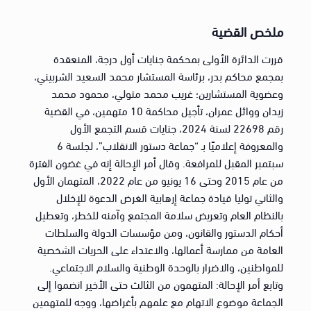
ملخص القضية
قررت الدائرة الأولى بمحكمة جنايات أول درجة، المنعقدة
بمجمع محاكم بدر، برئاسة المستشار محمد السعيد الشربيني،
وعضوية المستشارين؛ غريب محمد متولي، محمود محمد
زيدان ووائل عمران، تأجيل محاكمة 10 متهمين، في القضية
رقم 22698 لسنة 2024، جنايات قسم التجمع الأول
والمعروفة إعلاميًا بـ “جماعة دستور الانقلاب”، لجلسة 6
سبتمبر المقبل للمرافعة. وقال أمر الإحالة إنه في غضون الفترة
من عام 2015 وحتى 16 يونيو من عام 2022، المتهمان الأول
والثاني توليا قيادة جماعة إرهابية الغرض الدعوة للإخلال
بالنظام العام وتعريض سلامة المجتمع وآمنه للخطر، وتعطيل
أحكام الدستور والقانون، ومن مؤسسات الدولة والسلطات
العامة من ممارسة أعمالها، والاعتداء على الحريات الشخصية
للمواطنين، والاضرار بالوحدة الوطنية والسلام الاجتماعي.
وتابع أمر الإحالة: المتهمون من الثالث حتى الأخير انضموا إلى
الجماعة موضوع الاتهام مع علمهم بأغراضها، ووجه للمتهمين