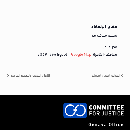
مكان الإنعقاد
مجمع محاكم بدر
مدينة بدر
محافظة القاهرة
,
+ Google Map
Egypt
5Q6P+666
الحراك الثوري المسلح
اللجان النوعية بالتجمع الخامس
Genava Office: