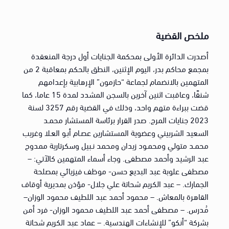
ملخص القضية
أصدرت الدائرة الأولى بمحكمة الجنايات أول درجة المنعقدة
بمجمع محاكم بدر، اليوم الإثنين، النطق بالحكم بمعاقبة 2 من
المتهمين بالانضمام لجماعة “حازمون” الإرهابية بإعدامهم
شنقًا، وعاقبت اثنين آخرين بالسجن المشدد لمدة 15 عاما، كما
قضت ببراءة متهم واحد، وذلك في القضية رقم 3257 لسنة
2023 جنايات المرج. صدر القرار برئاسة المستشار محمـد
السعيد الشربيني وعضوية المستشارين عصـام أبـو العـلا وغريب
محمـد متولي ومحمـود زيدان ومحمد نـبيل وسكرتارية ممدوح
عبد الرشيد وأحمد مصطفى. وجاء أسماء المتهمين كالآتي: –
مصطفى علوبة عبد البديع حسن- موظف فيزيائي بمصلحة
الجمارك. – عبد الكريم شحاتة علي جلال- مؤذن بمديرية أوقاف
القاهرة بالمعاش. – محمود أحمد عبد اللطيف محمود الوزان–
مُدرس. – مصطفى أحمد عبد اللطيف محمود الوزان- فرد أمن
بشركة “أنكو” للإنشاءات الهندسية. – عماد عبد الكريم شحاتة