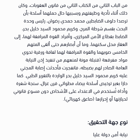
من الباب الثاني من الكتاب الثاني من قانون العقوبات، وكان
ذلك أثناء تأدية وظيفتهم وبسببها حال حملهما أسلحة بأن
ترصدا دلوف الضابطين محمد حمدي رضوان، رئيس وحدة
البحث بقسم شرطة المرج، وكريم محمود السيد خليل بحر،
الضابط بقطاع الأمن المركزي، وأفراد القوة المرافقة لهما، إلى
العقار محل سكنهما، وما أن أبصارهم حتى ألقى المتهم
الخامس صوبهما والقوة المرافقة لهما لفافة ورقية تحوي
مواد مفرقعة (قنبلة مونة لمنعهم من تنفيذ إذن النيابة
العامة الصادر لهم بضبطه، فانفجرت فأحدثت إصابة المجني
عليه كريم محمود السيد خليل بحر الواردة بالتقرير الطبي. كما
حازا بغير ترخيص أسلحة بيضاء مطواتي قرن غزال، سنجة شفرة
وأداة تُستخدم في الاعتداء على الأشخاص دون مسوغ قانوني
لحيازتها أو إحرازها (صاعق كهربائي).
نوع جهة التحقيق:
نيابة أمن دولة عليا