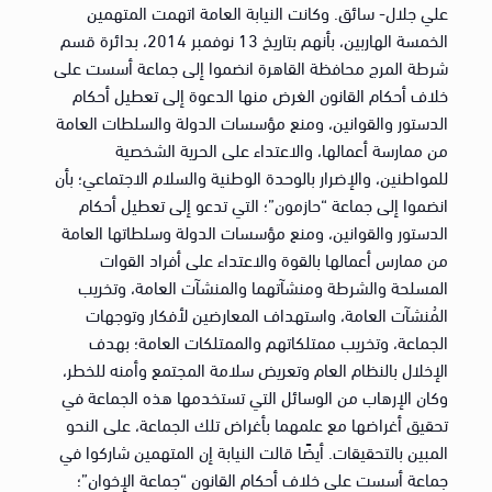
علي جلال- سائق. وكانت النيابة العامة اتهمت المتهمين
الخمسة الهاربين، بأنهم بتاريخ 13 نوفمبر 2014، بدائرة قسم
شرطة المرج محافظة القاهرة انضموا إلى جماعة أسست على
خلاف أحكام القانون الغرض منها الدعوة إلى تعطيل أحكام
الدستور والقوانين، ومنع مؤسسات الدولة والسلطات العامة
من ممارسة أعمالها، والاعتداء على الحرية الشخصية
للمواطنين، والإضرار بالوحدة الوطنية والسلام الاجتماعي؛ بأن
انضموا إلى جماعة “حازمون”؛ التي تدعو إلى تعطيل أحكام
الدستور والقوانين، ومنع مؤسسات الدولة وسلطاتها العامة
من ممارس أعمالها بالقوة والاعتداء على أفراد القوات
المسلحة والشرطة ومنشآتهما والمنشآت العامة، وتخريب
المُنشآت العامة، واستهداف المعارضين لأفكار وتوجهات
الجماعة، وتخريب ممتلكاتهم والممتلكات العامة؛ بهدف
الإخلال بالنظام العام وتعريض سلامة المجتمع وأمنه للخطر،
وكان الإرهاب من الوسائل التي تستخدمها هذه الجماعة في
تحقيق أغراضها مع علمهما بأغراض تلك الجماعة، على النحو
المبين بالتحقيقات. أيضًا قالت النيابة إن المتهمين شاركوا في
جماعة أسست على خلاف أحكام القانون “جماعة الإخوان”؛