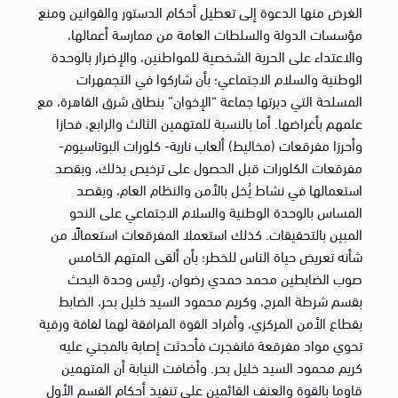
الغرض منها الدعوة إلى تعطيل أحكام الدستور والقوانين ومنع
مؤسسات الدولة والسلطات العامة من ممارسة أعمالها،
والاعتداء على الحرية الشخصية للمواطنين، والإضرار بالوحدة
الوطنية والسلام الاجتماعي؛ بأن شاركوا في التجمهرات
المسلحة التي دبرتها جماعة “الإخوان” بنطاق شرق القاهرة، مع
علمهم بأغراضها. أما بالنسبة للمتهمين الثالث والرابع، فحازا
وأحرزا مفرقعات (مخاليط) ألعاب نارية- كلورات البوتاسيوم-
مفرقعات الكلورات قبل الحصول على ترخيص بذلك، وبقصد
استعمالها في نشاط يُخل بالأمن والنظام العام، وبقصد
المساس بالوحدة الوطنية والسلام الاجتماعي على النحو
المبين بالتحقيقات. كذلك استعملا المفرقعات استعمالًا من
شأنه تعريض حياة الناس للخطر؛ بأن ألقى المتهم الخامس
صوب الضابطين محمد حمدي رضوان، رئيس وحدة البحث
بقسم شرطة المرج، وكريم محمود السيد خليل بحر، الضابط
بقطاع الأمن المركزي، وأفراد القوة المرافقة لهما لفافة ورقية
تحوي مواد مفرقعة فانفجرت فأحدثت إصابة بالمجني عليه
كريم محمود السيد خليل بحر. وأضافت النيابة أن المتهمين
قاوما بالقوة والعنف القائمين على تنفيذ أحكام القسم الأول