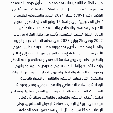
قررت الدائرة الثانية إرهاب بمحكمة جنايات أول درجة، المنعقدة
بمجمع محاكم بدر، تأجيل أولى جلسات محاكمة 32 متهمًا في
القضية رقم 69091 لسنة 2024 الهرم، والمعروفة إعلاميًا بـ
“لجان المغتربين”، إلى جلسة 14 يوليو المقبل؛ لحضور المتهم
الأخير من محبسه، وللاطلاع والاستعداد. كانت نيابة أمن
الدولة العليا اتهمت المتهمين بأنهم في خلال الفترة من عام
2002 وحتى 25 يوليو 2023، في محافظات القاهرة والجيزة
والمنيا ومحافظات أخرى بجمهورية مصر العربية، تولى المتهم
الأول قيادة في جماعة إرهابية الغرض منها الدعوة إلى إخلال
بالنظام العام، وتعريض سلامة المجتمع ومصالحه وأمنه للخطر،
وإيذاء الأفراد وإلقاء الرعب بينهم، وتعريض حياتهم وحرياتهم
وحقوقهم العامة والخاصة وأمنهم للخطر، وغيرها من الحريات
والحقوق التي كفلها الدستور والقانون، والإضرار بالوحدة
الوطنية والسلام الاجتماعي والأمن القومي، ومنع وعرقلة
السلطات العامة ومصالح الحكومة من القيام بعملها، وتعطيل
تطبيق أحكام الدستور والقوانين واللوائح، وذلك بأن تولى
قيادة في الهيكل الإداري لجماعة الإخوان المسلمين، وكان
الإرهاب واحدًا من الوسائل التي تستخدمها هذه الجماعة