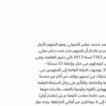
حمد محمد عباس المتولي، وهو المتهم الأول
ضور المستأنف من محبسه. والجدير بالذكر أن المتهم صدر ضده حكم غيابي
بالسجن المؤبد في 18 نوفمبر من عام 2018. وحملت القضية الرقم 24885 لسنة 2013 جنايات النزهة، وقيدت برقم 7353 لسنة 2013 كلي شرق القاهرة، وهي
القضية المتهم فيها 12 متهمًا – بينهم شابان سوريان الجنسية-، تم إحالتهم جميعًا إلى المحاكمة الجنائية لمحاكمتهم، لتورطهم في قتل وإصابة 23 شخصًا –
بينهم 4 ضباط شرطة، 10 مجندين وضابط صف (مندوب شرطة)-، خلال التظاهرات التي وقعت يوم 20 ديسمبر 2013. ووجهت النيابة العامة إلى المتهمين في
قاموا وآخرون مجهولون بالاشتراك في تجمهر مؤلف من أكثر من خمسة
والخاصة، والتأثير على رجال السلطة العامة
ولين بالقوة ولوحوا بالعنف، واستخدموها
ل من؛ ضابط مباحث النزهة م.ش (ملازم أول)،
وه.ع (ملازم أول)، وإ.ع (ملازم أول)، وأ.ع (مندوب شرطة). وبالإضافة إلى ذلك؛ شرعوا في قتل 10 مجندين بالإضافة إلى 6 مواطنين من أهالي المنطقة. وجاء قرار