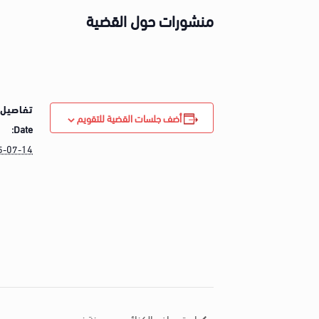
منشورات حول القضية
تفاصيل 
أضف جلسات القضية للتقويم
Date:
5-07-14
إستهداف الكنائس بمدينة نصر