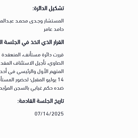
تشكيل الدائرة:
المستشار وجـدى محمـد عبـدالمن
حامد عامر
القرار الذي اتخذ في الجلسة ال
قررت دائرة مستأنف، المنعقدة ب
الصاوي، تأجيل الاستئناف المق
المتهم الأول والرئيسي في أح
14 يوليو المقبل؛ لحضور المست
ضده حكم غيابي بالسجن المؤبد في 18 نوفمبر من عا
تاريخ الجلسة القادمة:
07/14/2025