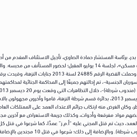
در، برئاسة المستشار حمادة الصاوي، تأجيل الاستئناف المقدم من أ
والرئيسي في أحداث تظاهرات منطقة «الألف مسكن»، لجلسة 14 يوليو المقبل؛ لح
قرار إحالتهم إلى المحاكمة، أنهم في يوم 20 ديسمبر 2013، بدائرة قسم شرطة النزهة، 
كان الغرض منه ارتكاب جرائم الاعتداء العمد على الممتلكات العامة 
عضهم مواد مفرقعة وأدوات، وكذلك جريمة الاستعراض مع آخرين مجه
 العمد، حيث تم قتل المجني عليه “أ.م.ز” عمدًا، كما شرعوا في قتل ك