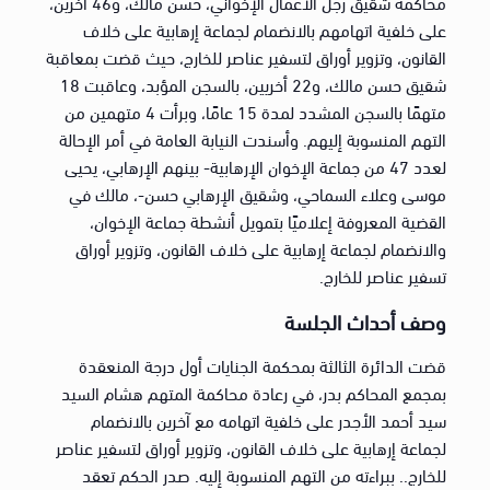
محاكمة شقيق رجل الأعمال الإخواني، حسن مالك، و46 آخرين،
على خلفية اتهامهم بالانضمام لجماعة إرهابية على خلاف
القانون، وتزوير أوراق لتسفير عناصر للخارج، حيث قضت بمعاقبة
شقيق حسن مالك، و22 أخريين، بالسجن المؤبد، وعاقبت 18
متهمًا بالسجن المشدد لمدة 15 عامًا، وبرأت 4 متهمين من
التهم المنسوبة إليهم. وأسندت النيابة العامة في أمر الإحالة
لعدد 47 من جماعة الإخوان الإرهابية- بينهم الإرهابي، يحيى
موسى وعلاء السماحي، وشقيق الإرهابي حسن-، مالك في
القضية المعروفة إعلاميًا بتمويل أنشطة جماعة الإخوان،
والانضمام لجماعة إرهابية على خلاف القانون، وتزوير أوراق
تسفير عناصر للخارج.
وصف أحداث الجلسة
قضت الدائرة الثالثة بمحكمة الجنايات أول درجة المنعقدة
بمجمع المحاكم بدر، في رعادة محاكمة المتهم هشام السيد
سيد أحمد الأجدر على خلفية اتهامه مع آخرين بالانضمام
لجماعة إرهابية على خلاف القانون، وتزوير أوراق لتسفير عناصر
للخارج.. ببراءته من التهم المنسوبة إليه. صدر الحكم تعقد