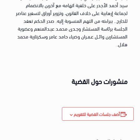
سيد أحمد الأجدر على خلفية اتهامه مع آخرين بالانضمام
لجماعة إرهابية على خلاف القانون، وتزوير أوراق لتسفير عناصر
للخارج.. ببراءته من التهم المنسوبة إليه. صدر الحكم تعقد
الجلسة برئاسة المستشار وجـدى محمـد عبـدالمنعم وعضوية
المستشارين وائــل عـمـران وضياء حامد عامر وسكرتارية محمد
هلال.
منشورات حول القضية
أضف جلسات القضية للتقويم