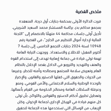
ملخص القضية
قررت الدائرة الأولى بمحكمة جنايات أول درجة، المنعقدة
بمجمع محاكم بدر، برئاسة المستشار محمد السعيد الشربيني،
تأجيل أولى جلسات محاكمة 44 متهمًا بالانضمام إلى “اللجنة
المالية لإدارة أموال التنظيم من الخارج”، في القضية رقم
10948 لسنة 2024 جنايات التجمع الخامس، إلى جلسة 7
أكتوبر المقبل؛ للاطلاع والاستعداد. ووجهت النيابة العامة
تهمة تولي قيادة في جماعة إرهابية تهدف إلى استخدام القوة
والعنف والتهديد والترويع في الداخل بقصد الإخلال بالنظام
العام وتعريض سلامة المجتمع ومصالحه وأمنه للخطر، وغيرها
من الحريات والحقوق التي كفلها الدستور والقانون، والإضرار
بالوحدة الوطنية والسلام الاجتماعي والأمن القومي، ومنع
وعرقلة السلطات العامة ومصالح الحكومة من القيام بأعمالها،
وتعطيل تطبيق أحكام الدستور والقوانين واللوائح، بأن تولى
كل منهم قيادة في الهيكل الإداري لجماعة الإخوان، وكان
الإرهاب من الوسائل التي تستخدمها هذه الجماعة لتحقيق