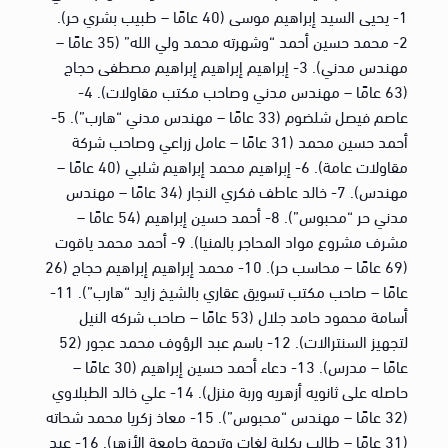
1- يحيى السيد إبراهيم موسى (40 عامًا – طبيب بشري حر).
2- محمد حسين أحمد “وشهرته محمد ولي الله” (35 عامًا –
مهندس مدني). 3- إبراهيم إبراهيم إبراهيم مصطفى حجاج
(63 عامًا – مهندس مدني وصاحب مكتب مقاولات). 4-
عاصم فيصل شلضوم (33 عامًا – مهندس مدني “هارب”). 5-
أحمد حسين محمد (31 عامًا – عامل زراعي وصاحب شركة
مقاولات عامة). 6- إبراهيم محمد إبراهيم شلبي (40 عامًا –
مهندس). 7- خالد عاطف فكري النجار (34 عامًا – مهندس
مدني حر “محبوس”). 8- أحمد حسين إبراهيم (54 عامًا –
مشرف مشروع مواد المحاجر بالمنيا). 9- أحمد محمد ياقوت
(69 عامًا – محاسب حر). 10- محمد إبراهيم إبراهيم حجاج (26
عامًا – صاحب مكتب تسويق عقاري بالشيخ زايد “هارب”). 11-
أسامة محمود حامد جلال (53 عامًا – صاحب شركه النيل
لتجهيز السنترالات). 12- باسم عبد الرؤوف محمد عجور (52
عامًا – مدرس). 13- دعاء أحمد حسين إبراهيم (30 عامًا –
حاصله على ثانويه أزهريه وربة منزل). 14- علي خالد الطبلاوي
(32 عامًا – مهندس “محبوس”). 15- معاذ زكريا محمد شحاته
(31 عامًا – طالب بكلية لغات وترجمة جامعة الأزهر). 16- عبد