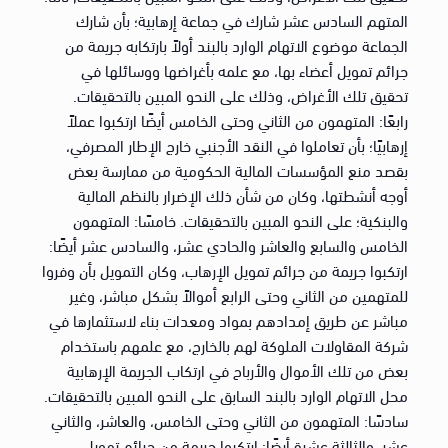
المتهم السادس عشر شارك في جماعة إرهابية؛ بأن شارك
الجماعة موضوع الاتهام الوارد بالبند أولاً بارتكابه جريمة من
جرائم تمويل أعضاء بها، مع علمه بأغراضها ووسائلها في
تحقيق تلك الأغراض، وذلك على النحو المبين بالتحقيقات.
رابعًا: المتهمون من الثاني وحتى الخامس أيضًا ارتكبوا عملاً
إرهابيًا؛ بأن تعاملوا في النقد الأجنبي خارج الإطار المصرفي،
بقصد منع المؤسسات المالية الحكومية من ممارسة بعض
أوجه أنشطتها، وكان من شأن ذلك الإضرار بالنظم المالية
والبنكية؛ على النحو المبين بالتحقيقات. خامسًا: المتهمون
الخامس والسابع والعاشر والحادي عشر، والسادس عشر أيضًا:
ارتكبوا جريمة من جرائم تمويل الإرهاب، وكان التمويل بأن وفروا
للمتهمين من الثاني وحتى الرابع أموالاً بشكل مباشر، وغير
مباشر عن طريق إمدادهم بمواد ومعدات بناء لاستثمارها في
شركة المقاولات الملوكة لهم بالخارج، مع علمهم باستخدام
بعض من تلك الأموال والأرباح في ارتكاب الجريمة الإرهابية
محل الاتهام الوارد بالبند السابق على النحو المبين بالتحقيقات.
سادسًا: المتهمون من الثاني وحتى الخامس، والعاشر، والثاني
عشر، والثالثة عشرة أيضًا: ارتكبوا جريمة من جرائم تمويل