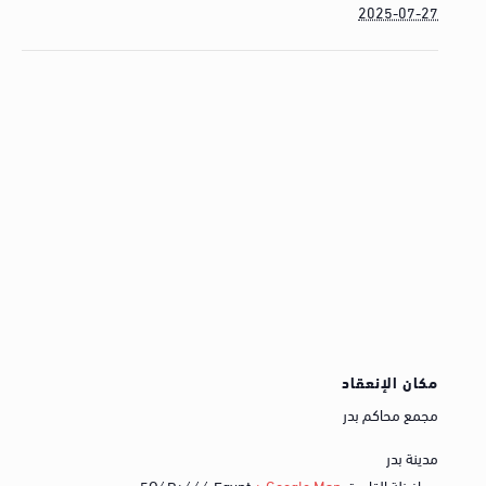
2025-07-27
مكان الإنعقاد
مجمع محاكم بدر
مدينة بدر
محافظة القاهرة
,
+ Google Map
Egypt
5Q6P+666