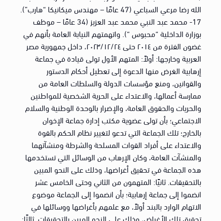
الله رضا مرعي السباعي (47 عامًا – مهندس ميكانيكا “هارب”).
17- محمد عبد النبي محمد عبد العزيز (34 عامًا – موظف
بوزارة الداخلية “محبوس “). واتهمتهم النيابة العامة بأنهم في
غضون الفترة من ۲۰۱٤ حتى ٢٠٢٣/١٢/٢٤، داخل جمهورية مصر
العربية وخارجها: أولاً: المتهم الأول تولى قيادة في جماعة
إرهابية الغرض منها الدعوة إلى تعطيل أحكام الدستور
والقوانين، ومنع مؤسسات الدولة والسلطات العامة من
ممارسة أعمالها، والاعتداء على الحرية الشخصية للمواطنين
والحريات والحقوق العامة، والإضرار بالوحدة الوطنية والسلام
الاجتماعي؛ بأن تولى عضوية مكتب إدارة جماعة الإخوان
بالخارج؛ تلك الجماعة التي تدعو لتغيير نظام الحكم بالقوة
والاعتداء على أفراد القوات المسلحة والشرطة ومنشآتهما
والمنشآت العامة، وكان الإرهاب من الوسائل التي تستخدمها
هذه الجماعة في تحقيق أغراضها، وذلك على النحو المبين
بالتحقيقات. ثانيًا: المتهمون من الثاني وحتى الخامس عشر
انضموا إلى جماعة إرهابية؛ بأن انضموا إلى الجماعة موضوع
الاتهام الوارد بالبند أولاً، مع علمهم بأغراضها ووسائلها في
تحقيق تلك الأغراض، وذلك على النحو المبين بالتحقيقات, ثالثًا: