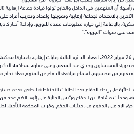
رأسها؛ أن المتهمين في الداخل والخارج تولوا قيادة جماعة إرهابية (ا
الآخرين بالانضمام لجماعة إرهابية وتمويلها وإعداد وتدريب أفراد على
ية، بالإضافة إلي حيازة مطبوعات معدة للتوزيع، وإذاعة أخبار كاذبة 
نف على قنوات “الجزيرة”.”
“رصدت “الجبهة المصرية لحقوق الانسان”، في 26 فبراير 2022، انعقاد الدائرة الثالثة جنا
عضوية المستشارين وجدي عبد المنعم، وعلى عمارة، لمحاكمة الدكتور
ضر المتهمون جميعهم من محبسهم، لسماع مرافعة الدفاع عن المتهم معاذ ن
الدائرة على إبداء الدفاع بعد الطلبات الاحتياطية للطعن بعدم دستو
ه، وحدثت مشادة بين الدفاع ورئيس الدائرة على إثرها انضم عدد من ا
ا حق الرد على الدفوع في حيثيات الحكم. وقررت المحكمة التأجيل لجل