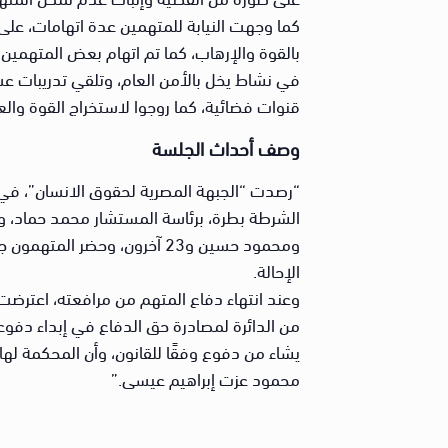
كما وجهت النيابة للمتهمين عدة اتهامات، على 
بالقوة والإرهاب، كما تم اتهام بعض المتهمين 
في نشاط يخل بالأمن العام، وتلقي تدريبات عسكر
قنوات فضائية، كما روجوا لاستخراج القوة والع
وصف أحداث الجلسة
الشرطة بطرة، برئاسة المستشار محمد حماد، و
ومحمود حسين و23 آخرون، وح
الإحالة.
وعند انتهاء دفاع المتهم من مرافعته، اعترضت 
من الدائرة لمصادرة حق الدفاع في إبداء دفوع
يشاء من دفوع وفقًا للقانون، وأن المحكمة له
محمود عزت إبراهيم عيسى.”