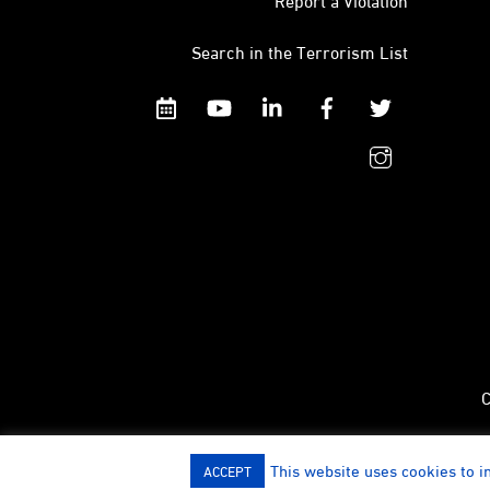
Search in the Terrorism List
Calendar
YouTube
Linkedin
Facebook
Twitter
instagram
C
This website uses cookies to i
ACCEPT