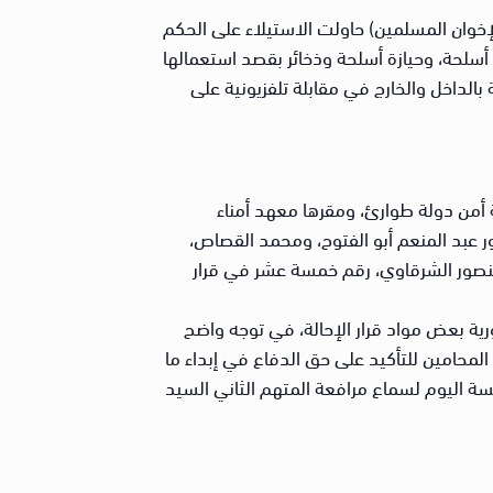
لإخوان المسلمين) حاولت الاستيلاء على الحكم
 أسلحة، وحيازة أسلحة وذخائر بقصد استعمالها
بالداخل والخارج في مقابلة تلفزيونية على
يات إرهاب، باعتبارها محكمة أمن دولة طوارئ، ومقرها معهد أمناء
 عبد المنعم أبو الفتوح، ومحمد القصاص،
جاح منصور الشرقاوي، رقم خمسة عشر في قرار
رية بعض مواد قرار الإحالة، في توجه واضح
لمحامين للتأكيد على حق الدفاع في إبداء ما
سة اليوم لسماع مرافعة المتهم الثاني السيد