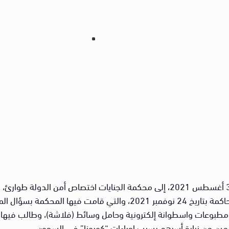
“أحالت نيابة أمن الدولة العليا القضية بتاريخ 30 أغسطس 2021، إلى محكمة الجنايا
الاحتياطي للمتهمين. وكانت أولى جلسات المحاكمة بتاريخ 24 نوفمبر 2021، 
 مطبوعات واسطوانة إلكترونية وحامل وسائط (فلاشة)، وطالب فيها م
ين من زيارة أسرهم بسبب إجراءات “كورونا” في السجون.