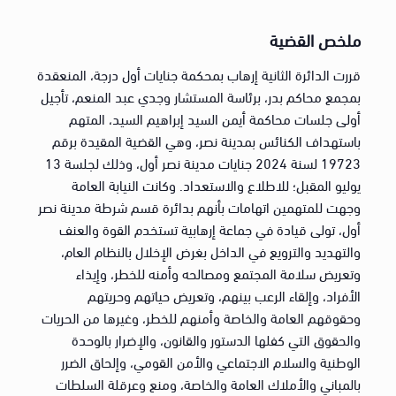
ملخص القضية
قررت الدائرة الثانية إرهاب بمحكمة جنايات أول درجة، المنعقدة
بمجمع محاكم بدر، برئاسة المستشار وجدي عبد المنعم، تأجيل
أولى جلسات محاكمة أيمن السيد إبراهيم السيد، المتهم
باستهداف الكنائس بمدينة نصر، وهي القضية المقيدة برقم
19723 لسنة 2024 جنايات مدينة نصر أول، وذلك لجلسة 13
يوليو المقبل؛ للاطلاع والاستعداد. وكانت النيابة العامة
وجهت للمتهمين اتهامات بأنهم بدائرة قسم شرطة مدينة نصر
أول، تولى قيادة في جماعة إرهابية تستخدم القوة والعنف
والتهديد والترويع في الداخل بغرض الإخلال بالنظام العام،
وتعريض سلامة المجتمع ومصالحه وأمنه للخطر، وإيذاء
الأفراد، وإلقاء الرعب بينهم، وتعريض حياتهم وحريتهم
وحقوقهم العامة والخاصة وأمنهم للخطر، وغيرها من الحريات
والحقوق التي كفلها الدستور والقانون، والإضرار بالوحدة
الوطنية والسلام الاجتماعي والأمن القومي، وإلحاق الضرر
بالمباني والأملاك العامة والخاصة، ومنع وعرقلة السلطات