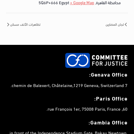
محافظة القاهرة
,
+ Google Map
Egypt
5Q6P+666
لجان المضارين
تظاهرات الألف مسكن
Genava Office:
7 chemin de Balexert, Châtelaine,1219 Geneva, Switzerland.
Paris Office:
60, rue François 1er, 75008 Paris, France.
Gambia
Office:
in front of the Independence Stadium Gate, Bakau Newtown,