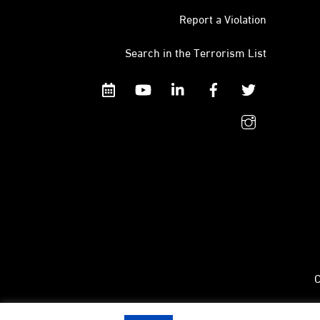
Report a Violation
Search in the Terrorism List
Calendar
YouTube
Linkedin
Facebook
Twitter
instagram
C