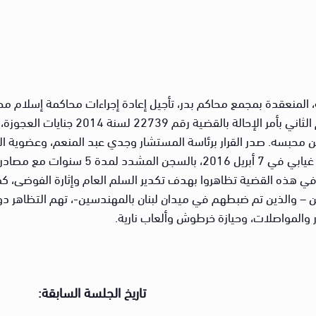
جة، المنعقدة بمجمع محاكم بدر، تأجيل إعادة إجراءات محاكمة إسلام م
وحيازة الخرطوش والألعاب النارية، وهو المتهم
ضور المتهم من محبسه. صدر القرار برئاسة المستشار وجدي عبد المنعم، وعضو
عامر. والجدير بالذكر أن المتهم صادر ضده حكم 
ن في هذه القضية تظاهروا بهدف تكدير السلم العام وإثارة الفوضى، كما 
ين – والذين تم ضبطهم في ميدان لبنان بالمهندسين-، تهم التظاهر دو
والمواصلات، وحيازة خرطوش وألعاب نارية.
تاريخ الجلسة السابقة: