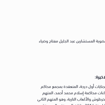
وية المستشارين عبد الجليل مفتاح وضياء
اخيرة:
لجنايات أول درجة، المنعقدة بمجمع محاكم
راءات محاكمة إسلام محمد أحمد، المتهم
خرطوش والألعاب النارية، وهو المتهم الثاني
بأمر الإحالة بالقضية رقم 22739 لسنة 2014 جنايات العجوزة، والمعروفة