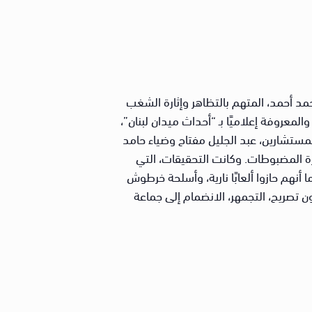
حمد أحمد، المتهم بالتظاهر وإثارة الشغب
 الثاني بأمر الإحالة بالقضية رقم 22739 لسنة 2014 جنايات العجوزة، والمعروفة إعلاميًا بـ “أحداث ميدان لبنان”،
ية المستشارين، عبد الجليل مفتاح وضياء حامد
غيابي في 7 أبريل 2016، بالسجن المشدد لمدة 5 سنوات مع مصادرة المضبوطات. وكانت التحقيقات، التي
أنهم حازوا ألعابًا نارية، وأسلحة خرطوش
ن تصريح، التجمهر، الانضمام إلى جماعة