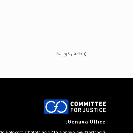
داعش كرداسة
Genava Office:
7 chemin de Balexert, Châtelaine,1219 Geneva, Switzerland.