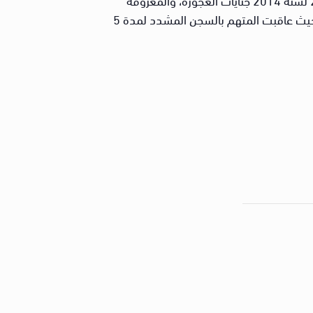
إعلاميًا بـ “أحداث ميدان لبنان”، حيث عاقبت المتهم بالسجن المشدد لمدة 5