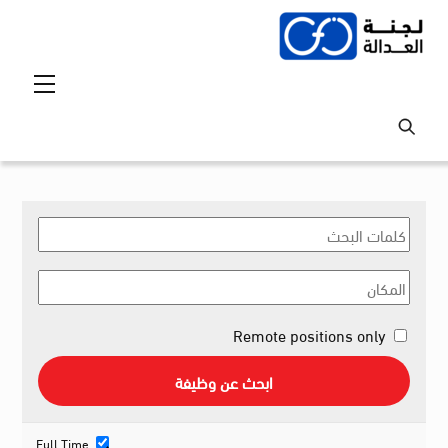
Ski
t
conten
Menu
Remote positions only
Full Time