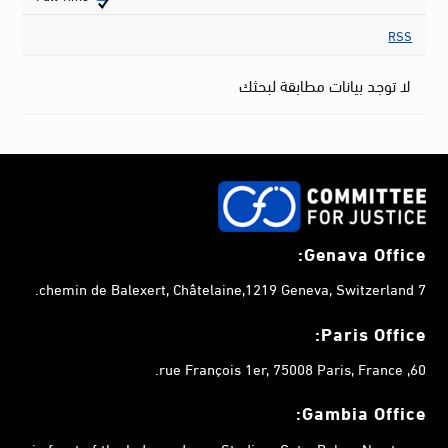
RSS
لا توجد بيانات مطابقة لبحثك
Genava Office:
7 chemin de Balexert, Châtelaine,1219 Geneva, Switzerland.
Paris Office:
60, rue François 1er, 75008 Paris, France.
Gambia
Office:
in front of the Independence Stadium Gate, Bakau Newtown,